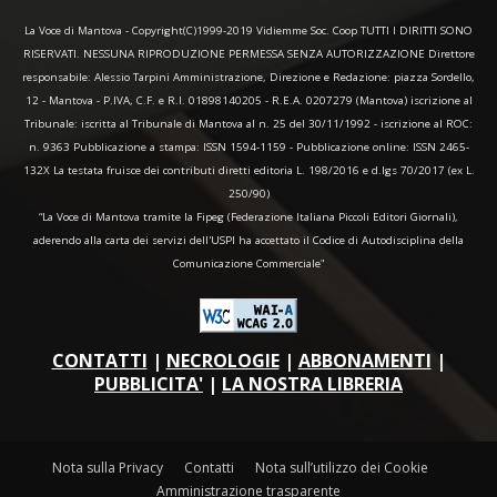
La Voce di Mantova - Copyright(C)1999-2019 Vidiemme Soc. Coop TUTTI I DIRITTI SONO
RISERVATI. NESSUNA RIPRODUZIONE PERMESSA SENZA AUTORIZZAZIONE Direttore
responsabile: Alessio Tarpini Amministrazione, Direzione e Redazione: piazza Sordello,
12 - Mantova - P.IVA, C.F. e R.I. 01898140205 - R.E.A. 0207279 (Mantova) iscrizione al
Tribunale: iscritta al Tribunale di Mantova al n. 25 del 30/11/1992 - iscrizione al ROC:
n. 9363 Pubblicazione a stampa: ISSN 1594-1159 - Pubblicazione online: ISSN 2465-
132X La testata fruisce dei contributi diretti editoria L. 198/2016 e d.lgs 70/2017 (ex L.
250/90)
“La Voce di Mantova tramite la Fipeg (Federazione Italiana Piccoli Editori Giornali),
aderendo alla carta dei servizi dell'USPI ha accettato il Codice di Autodisciplina della
Comunicazione Commerciale"
CONTATTI
|
NECROLOGIE
|
ABBONAMENTI
|
PUBBLICITA'
|
LA NOSTRA LIBRERIA
Nota sulla Privacy
Contatti
Nota sull’utilizzo dei Cookie
Amministrazione trasparente