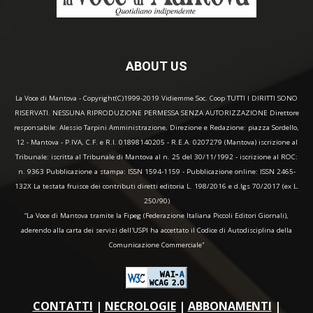
ABOUT US
La Voce di Mantova - Copyright(C)1999-2019 Vidiemme Soc. Coop TUTTI I DIRITTI SONO
RISERVATI. NESSUNA RIPRODUZIONE PERMESSA SENZA AUTORIZZAZIONE Direttore
responsabile: Alessio Tarpini Amministrazione, Direzione e Redazione: piazza Sordello,
12 - Mantova - P.IVA, C.F. e R.I. 01898140205 - R.E.A. 0207279 (Mantova) iscrizione al
Tribunale: iscritta al Tribunale di Mantova al n. 25 del 30/11/1992 - iscrizione al ROC:
n. 9363 Pubblicazione a stampa: ISSN 1594-1159 - Pubblicazione online: ISSN 2465-
132X La testata fruisce dei contributi diretti editoria L. 198/2016 e d.lgs 70/2017 (ex L.
250/90)
“La Voce di Mantova tramite la Fipeg (Federazione Italiana Piccoli Editori Giornali),
aderendo alla carta dei servizi dell'USPI ha accettato il Codice di Autodisciplina della
Comunicazione Commerciale"
CONTATTI
|
NECROLOGIE
|
ABBONAMENTI
|