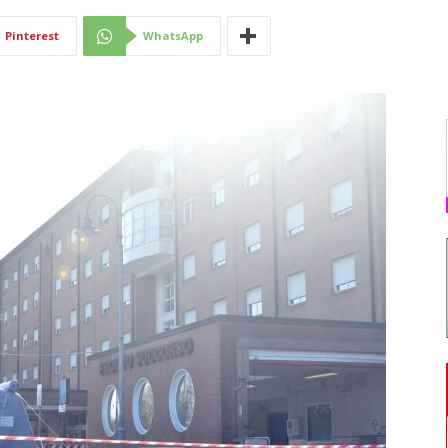
Di
Pinterest
WhatsApp
Mantova