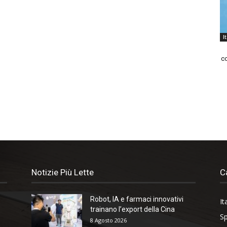
I
co
Notizie Più Lette
C
Robot, IA e farmaci innovativi
It
trainano l’export della Cina
Sp
8 Agosto 2026