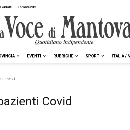
Contatti
Community
OVINCIA
EVENTI
RUBRICHE
SPORT
ITALIA /
la
id dimessi
pazienti Covid
Voce