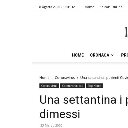
8 Agosto 2026 - 12:43:12
Home
Edicola OnLine
HOME
CRONACA
PR
Home
Coronavirus
Una settantina i pazienti Cov
Coronavirus
Coronavirus top
Top-Home
Una settantina i 
dimessi
23 Marzo 2020