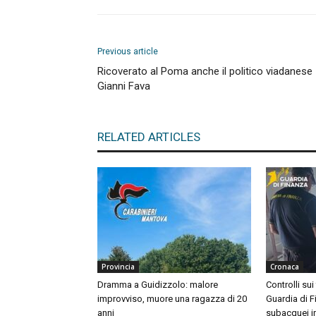
Previous article
Ricoverato al Poma anche il politico viadanese
Gianni Fava
RELATED ARTICLES
Provincia
Cronaca
Dramma a Guidizzolo: malore
Controlli sui
improvviso, muore una ragazza di 20
Guardia di F
anni
subacquei i