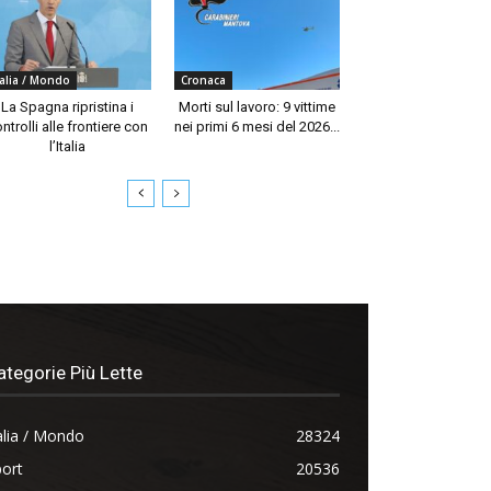
talia / Mondo
Cronaca
La Spagna ripristina i
Morti sul lavoro: 9 vittime
ntrolli alle frontiere con
nei primi 6 mesi del 2026...
l’Italia
ategorie Più Lette
alia / Mondo
28324
ort
20536