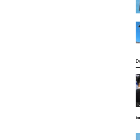
D
I
in