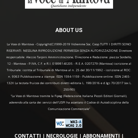
ABOUT US
La Voce di Mantova - Copyright(C)1999-2019 Vidiemme Soc. Coop TUTTI I DIRITTI SONO
RISERVATI. NESSUNA RIPRODUZIONE PERMESSA SENZA AUTORIZZAZIONE Direttore
responsabile: Alessio Tarpini Amministrazione, Direzione e Redazione: piazza Sordello,
12 - Mantova - P.IVA, C.F. e R.I. 01898140205 - R.E.A. 0207279 (Mantova) iscrizione al
Tribunale: iscritta al Tribunale di Mantova al n. 25 del 30/11/1992 - iscrizione al ROC:
n. 9363 Pubblicazione a stampa: ISSN 1594-1159 - Pubblicazione online: ISSN 2465-
132X La testata fruisce dei contributi diretti editoria L. 198/2016 e d.lgs 70/2017 (ex L.
250/90)
“La Voce di Mantova tramite la Fipeg (Federazione Italiana Piccoli Editori Giornali),
aderendo alla carta dei servizi dell'USPI ha accettato il Codice di Autodisciplina della
Comunicazione Commerciale"
CONTATTI
|
NECROLOGIE
|
ABBONAMENTI
|