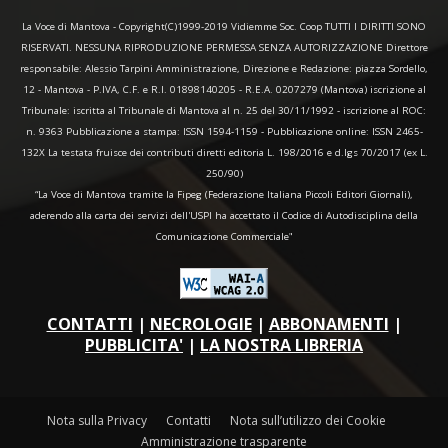
La Voce di Mantova - Copyright(C)1999-2019 Vidiemme Soc. Coop TUTTI I DIRITTI SONO
RISERVATI. NESSUNA RIPRODUZIONE PERMESSA SENZA AUTORIZZAZIONE Direttore
responsabile: Alessio Tarpini Amministrazione, Direzione e Redazione: piazza Sordello,
12 - Mantova - P.IVA, C.F. e R.I. 01898140205 - R.E.A. 0207279 (Mantova) iscrizione al
Tribunale: iscritta al Tribunale di Mantova al n. 25 del 30/11/1992 - iscrizione al ROC:
n. 9363 Pubblicazione a stampa: ISSN 1594-1159 - Pubblicazione online: ISSN 2465-
132X La testata fruisce dei contributi diretti editoria L. 198/2016 e d.lgs 70/2017 (ex L.
250/90)
“La Voce di Mantova tramite la Fipeg (Federazione Italiana Piccoli Editori Giornali),
aderendo alla carta dei servizi dell'USPI ha accettato il Codice di Autodisciplina della
Comunicazione Commerciale"
CONTATTI
|
NECROLOGIE
|
ABBONAMENTI
|
PUBBLICITA'
|
LA NOSTRA LIBRERIA
Nota sulla Privacy
Contatti
Nota sull’utilizzo dei Cookie
Amministrazione trasparente