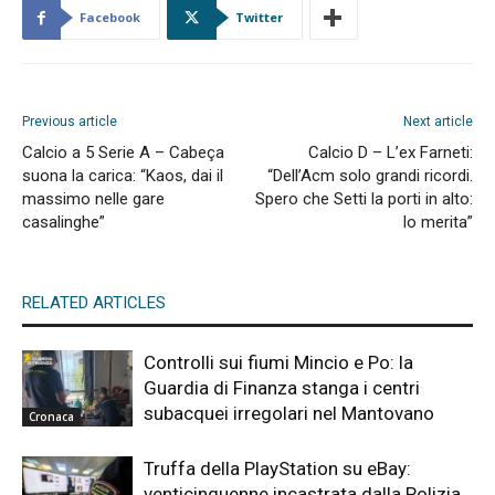
Facebook
Twitter
Previous article
Next article
Calcio a 5 Serie A – Cabeça
Calcio D – L’ex Farneti:
suona la carica: “Kaos, dai il
“Dell’Acm solo grandi ricordi.
massimo nelle gare
Spero che Setti la porti in alto:
casalinghe”
lo merita”
RELATED ARTICLES
Controlli sui fiumi Mincio e Po: la
Guardia di Finanza stanga i centri
subacquei irregolari nel Mantovano
Cronaca
Truffa della PlayStation su eBay:
venticinquenne incastrata dalla Polizia