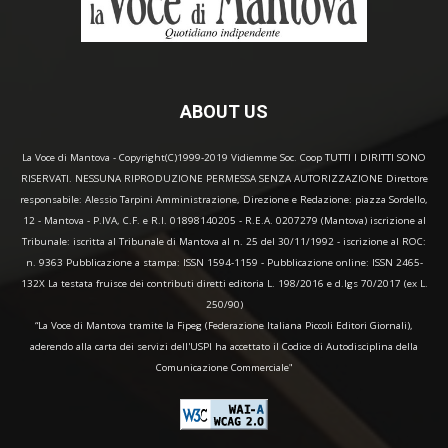
ABOUT US
La Voce di Mantova - Copyright(C)1999-2019 Vidiemme Soc. Coop TUTTI I DIRITTI SONO
RISERVATI. NESSUNA RIPRODUZIONE PERMESSA SENZA AUTORIZZAZIONE Direttore
responsabile: Alessio Tarpini Amministrazione, Direzione e Redazione: piazza Sordello,
12 - Mantova - P.IVA, C.F. e R.I. 01898140205 - R.E.A. 0207279 (Mantova) iscrizione al
Tribunale: iscritta al Tribunale di Mantova al n. 25 del 30/11/1992 - iscrizione al ROC:
n. 9363 Pubblicazione a stampa: ISSN 1594-1159 - Pubblicazione online: ISSN 2465-
132X La testata fruisce dei contributi diretti editoria L. 198/2016 e d.lgs 70/2017 (ex L.
250/90)
“La Voce di Mantova tramite la Fipeg (Federazione Italiana Piccoli Editori Giornali),
aderendo alla carta dei servizi dell'USPI ha accettato il Codice di Autodisciplina della
Comunicazione Commerciale"