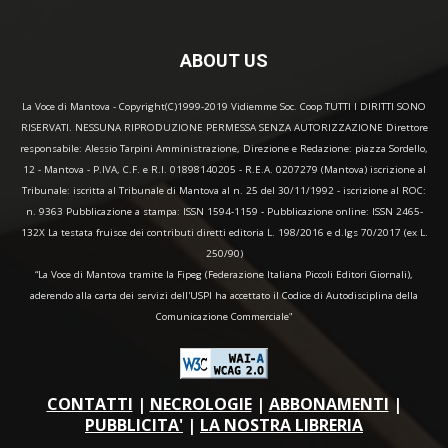
ABOUT US
La Voce di Mantova - Copyright(C)1999-2019 Vidiemme Soc. Coop TUTTI I DIRITTI SONO
RISERVATI. NESSUNA RIPRODUZIONE PERMESSA SENZA AUTORIZZAZIONE Direttore
responsabile: Alessio Tarpini Amministrazione, Direzione e Redazione: piazza Sordello,
12 - Mantova - P.IVA, C.F. e R.I. 01898140205 - R.E.A. 0207279 (Mantova) iscrizione al
Tribunale: iscritta al Tribunale di Mantova al n. 25 del 30/11/1992 - iscrizione al ROC:
n. 9363 Pubblicazione a stampa: ISSN 1594-1159 - Pubblicazione online: ISSN 2465-
132X La testata fruisce dei contributi diretti editoria L. 198/2016 e d.lgs 70/2017 (ex L.
250/90)
“La Voce di Mantova tramite la Fipeg (Federazione Italiana Piccoli Editori Giornali),
aderendo alla carta dei servizi dell'USPI ha accettato il Codice di Autodisciplina della
Comunicazione Commerciale"
CONTATTI
|
NECROLOGIE
|
ABBONAMENTI
|
PUBBLICITA'
|
LA NOSTRA LIBRERIA