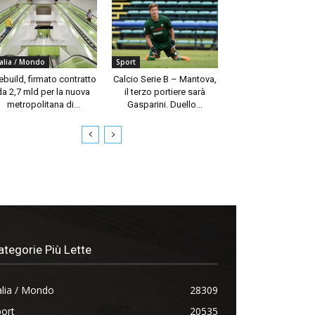
talia / Mondo
Sport
build, firmato contratto
Calcio Serie B – Mantova,
da 2,7 mld per la nuova
il terzo portiere sarà
metropolitana di...
Gasparini. Duello...
ategorie Più Lette
alia / Mondo
28309
ort
20535