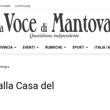
Contatti
Community
OVINCIA
EVENTI
RUBRICHE
SPORT
ITALIA /
la
antegna
lla Casa del
Voce