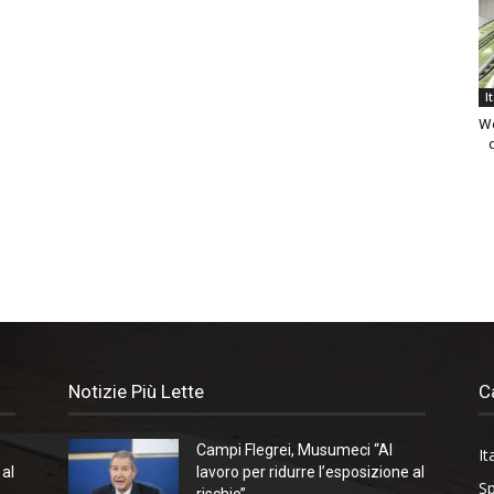
I
We
Notizie Più Lette
C
Campi Flegrei, Musumeci “Al
It
 al
lavoro per ridurre l’esposizione al
Sp
rischio”