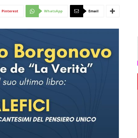
Di
Pinterest
WhatsApp
Email
Mantova