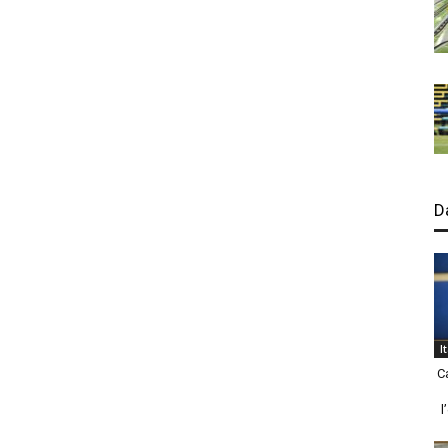
D
I
C
l