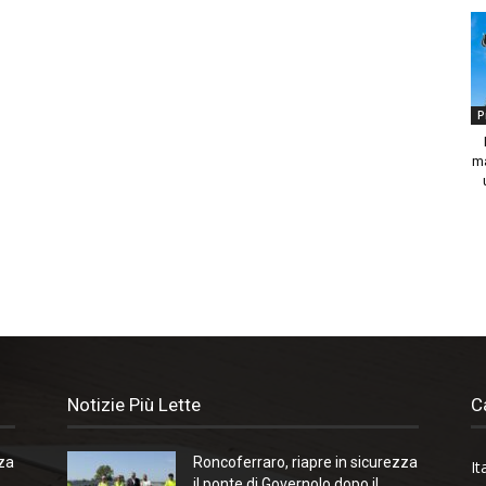
P
ma
Notizie Più Lette
C
zza
Roncoferraro, riapre in sicurezza
It
il ponte di Governolo dopo il