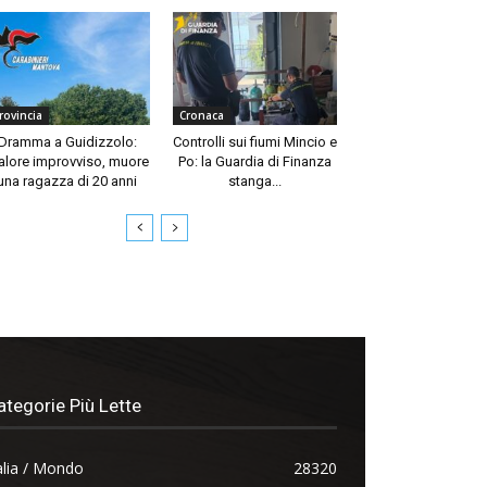
rovincia
Cronaca
Dramma a Guidizzolo:
Controlli sui fiumi Mincio e
lore improvviso, muore
Po: la Guardia di Finanza
una ragazza di 20 anni
stanga...
ategorie Più Lette
alia / Mondo
28320