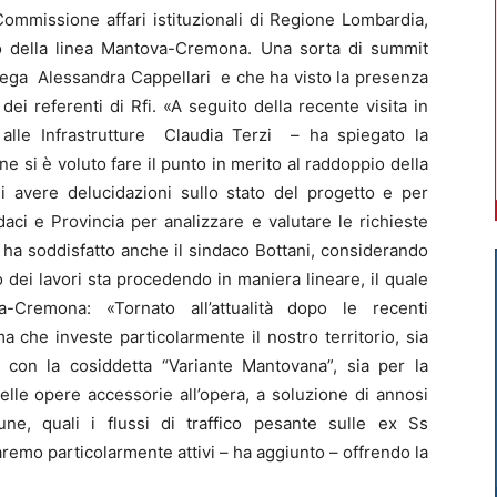
 Commissione affari istituzionali di Regione Lombardia,
o della linea Mantova-Cremona. Una sorta di summit
 Lega Alessandra Cappellari e che ha visto la presenza
i referenti di Rfi. «A seguito della recente visita in
 alle Infrastrutture Claudia Terzi – ha spiegato la
ne si è voluto fare il punto in merito al raddoppio della
di avere delucidazioni sullo stato del progetto e per
aci e Provincia per analizzare e valutare le richieste
e ha soddisfatto anche il sindaco Bottani, considerando
 dei lavori sta procedendo in maniera lineare, il quale
a-Cremona: «Tornato all’attualità dopo le recenti
a che investe particolarmente il nostro territorio, sia
o con la cosiddetta “Variante Mantovana”, sia per la
delle opere accessorie all’opera, a soluzione di annosi
une, quali i flussi di traffico pesante sulle ex Ss
emo particolarmente attivi – ha aggiunto – offrendo la