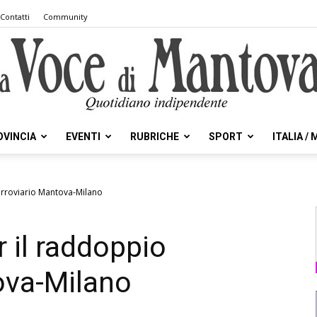
Contatti
Community
OVINCIA
EVENTI
RUBRICHE
SPORT
ITALIA /
la
erroviario Mantova-Milano
 il raddoppio
Voce
ova-Milano