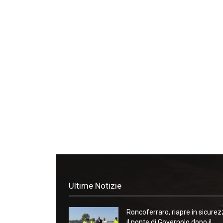
Ultime Notizie
Roncoferraro, riapre in sicure
il ponte di Governolo dopo il