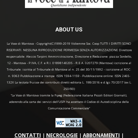
ABOUT US
La Voce di Mantova - Copyright(C)1999-2019 Vidiemme Soc. Coop TUTTI I DIRITTI SONO
RISERVATI. NESSUNA RIPRODUZIONE PERMESSA SENZA AUTORIZZAZIONE Direttore
responsabile: Alessio Tarpini Amministrazione, Direzione e Redazione: piazza Sordello,
12 - Mantova - P.IVA, C.F. e R.I. 01898140205 - R.E.A. 0207279 (Mantova) iscrizione al
Tribunale: iscritta al Tribunale di Mantova al n. 25 del 30/11/1992 - iscrizione al ROC:
n. 9363 Pubblicazione a stampa: ISSN 1594-1159 - Pubblicazione online: ISSN 2465-
132X La testata fruisce dei contributi diretti editoria L. 198/2016 e d.lgs 70/2017 (ex L.
250/90)
“La Voce di Mantova tramite la Fipeg (Federazione Italiana Piccoli Editori Giornali),
aderendo alla carta dei servizi dell'USPI ha accettato il Codice di Autodisciplina della
Comunicazione Commerciale"
CONTATTI
|
NECROLOGIE
|
ABBONAMENTI
|