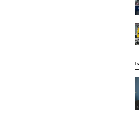
D
I
i