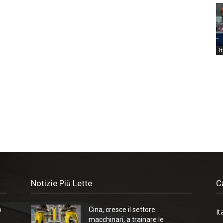
I
Notizie Più Lette
C
o
Cina, cresce il settore
It
macchinari, a trainare le