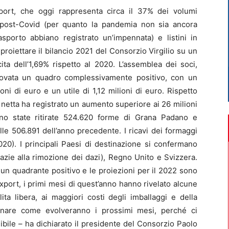
ort, che oggi rappresenta circa il 37% dei volumi
a post-Covid (per quanto la pandemia non sia ancora
asporto abbiano registrato un’impennata) e listini in
roiettare il bilancio 2021 del Consorzio Virgilio su un
cita dell’1,69% rispetto al 2020. L’assemblea dei soci,
itrovata un quadro complessivamente positivo, con un
oni di euro e un utile di 1,12 milioni di euro. Rispetto
 netta ha registrato un aumento superiore ai 26 milioni
no state ritirate 524.620 forme di Grana Padano e
lle 506.891 dell’anno precedente. I ricavi dei formaggi
020). I principali Paesi di destinazione si confermano
azie alla rimozione dei dazi), Regno Unito e Svizzera.
 un quadrante positivo e le proiezioni per il 2022 sono
export, i primi mesi di quest’anno hanno rivelato alcune
alita libera, ai maggiori costi degli imballaggi e della
dovinare come evolveranno i prossimi mesi, perché ci
bile – ha dichiarato il presidente del Consorzio Paolo