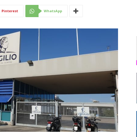
Di
Pinterest
WhatsApp
Mantova