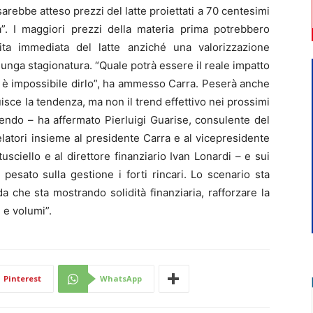
arebbe atteso prezzi del latte proiettati a 70 centesimi
”. I maggiori prezzi della materia prima potrebbero
ita immediata del latte anziché una valorizzazione
unga stagionatura. “Quale potrà essere il reale impatto
o è impossibile dirlo”, ha ammesso Carra. Peserà anche
tuisce la tendenza, ma non il trend effettivo nei prossimi
cendo – ha affermato Pierluigi Guarise, consulente del
elatori insieme al presidente Carra e al vicepresidente
usciello e al direttore finanziario Ivan Lonardi – e sui
esato sulla gestione i forti rincari. Lo scenario sta
 che sta mostrando solidità finanziaria, rafforzare la
 e volumi”.
Pinterest
WhatsApp