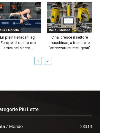
talia / Mondo
Italia / Mondo
En plein Pellacani agli
Cina, cresce il settore
Europei, il quinto oro
macchinari, a trainare le
arriva nel sincro...
“attrezzature intelligenti”
ategorie Più Lette
alia / Mondo
28313