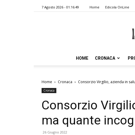
7 Agosto 2026 - 01:16:49
Home
Edicola OnLine
HOME
CRONACA
PR
Home
Cronaca
Consorzio Virgilio, azienda in sal
Cronaca
Consorzio Virgili
ma quante incogni
26 Giugno 2022