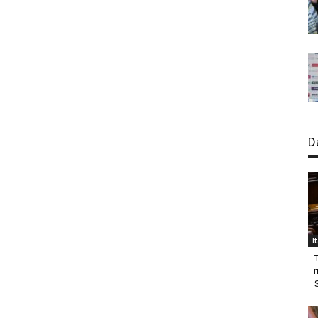
D
I
r