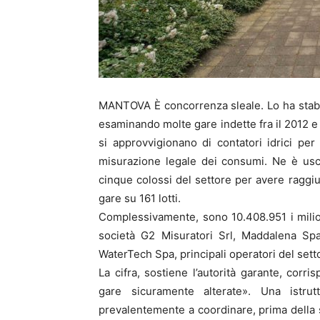
MANTOVA È concorrenza sleale. Lo ha stabil
esaminando molte gare indette fra il 2012 e i
si approvvigionano di contatori idrici pe
misurazione legale dei consumi. Ne è uscit
cinque colossi del settore per avere raggi
gare su 161 lotti.
Complessivamente, sono 10.408.951 i milion
società G2 Misuratori Srl, Maddalena Spa,
WaterTech Spa, principali operatori del settor
La cifra, sostiene l’autorità garante, corr
gare sicuramente alterate». Una istrut
prevalentemente a coordinare, prima della s