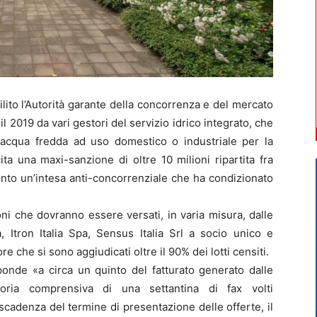
ito l’Autorità garante della concorrenza e del mercato
l 2019 da vari gestori del servizio idrico integrato, che
r acqua fredda ad uso domestico o industriale per la
a una maxi-sanzione di oltre 10 milioni ripartita fra
unto un’intesa anti-concorrenziale che ha condizionato
i che dovranno essere versati, in varia misura, dalle
 Itron Italia Spa, Sensus Italia Srl a socio unico e
e che si sono aggiudicati oltre il 90% dei lotti censiti.
isponde «a circa un quinto del fatturato generato dalle
toria comprensiva di una settantina di fax volti
cadenza del termine di presentazione delle offerte, il