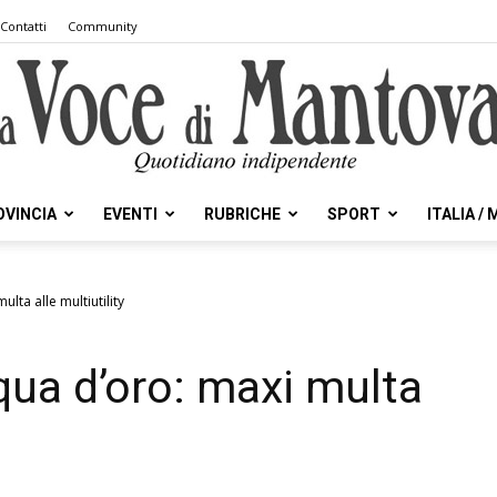
Contatti
Community
OVINCIA
EVENTI
RUBRICHE
SPORT
ITALIA /
la
lta alle multiutility
qua d’oro: maxi multa
Voce