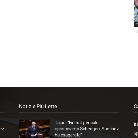
I
Notizie Più Lette
C
Tajani “Finito il pericolo
It
hez
ripristiniamo Schengen, Sanchez
Sp
ha esagerato”