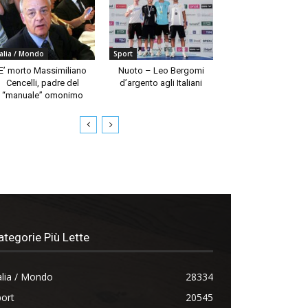
talia / Mondo
Sport
E’ morto Massimiliano
Nuoto – Leo Bergomi
Cencelli, padre del
d’argento agli Italiani
“manuale” omonimo
ategorie Più Lette
alia / Mondo
28334
ort
20545