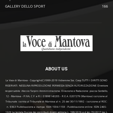
GALLERY DELLO SPORT
166
ABOUT US
La Voce di Mantova - Copyright(C)1999-2019 Vidiemme Soc. Coop TUTTI I DIRITTI SONO
RISERVATI. NESSUNA RIPRODUZIONE PERMESSA SENZA AUTORIZZAZIONE Direttore
responsabile: Alessio Tarpini Amministrazione, Direzione e Redazione: piazza Sordello,
12 - Mantova - P.IVA, C.F. e R.I. 01898140205 - R.E.A. 0207279 (Mantova) iscrizione al
Tribunale: iscritta al Tribunale di Mantova al n. 25 del 30/11/1992 - iscrizione al ROC:
n. 9363 Pubblicazione a stampa: ISSN 1594-1159 - Pubblicazione online: ISSN 2465-
132X La testata fruisce dei contributi diretti editoria L. 198/2016 e d.lgs 70/2017 (ex L.