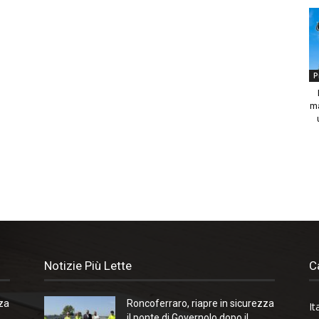
P
ma
Notizie Più Lette
C
zza
Roncoferraro, riapre in sicurezza
It
il ponte di Governolo dopo il