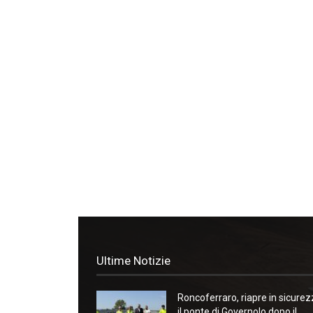
Ultime Notizie
Roncoferraro, riapre in sicure
il ponte di Governolo dopo il