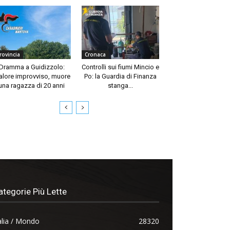
rovincia
Cronaca
Dramma a Guidizzolo:
Controlli sui fiumi Mincio e
lore improvviso, muore
Po: la Guardia di Finanza
una ragazza di 20 anni
stanga...
ategorie Più Lette
alia / Mondo
28320