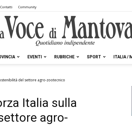
Contatti
Community
OVINCIA
EVENTI
RUBRICHE
SPORT
ITALIA /
la
ostenibilità del settore agro-zootecnico
za Italia sulla
Voce
 settore agro-