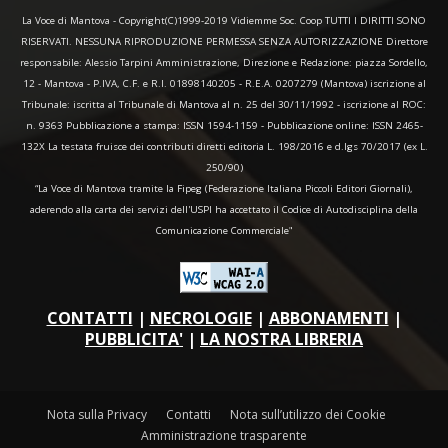
La Voce di Mantova - Copyright(C)1999-2019 Vidiemme Soc. Coop TUTTI I DIRITTI SONO
RISERVATI. NESSUNA RIPRODUZIONE PERMESSA SENZA AUTORIZZAZIONE Direttore
responsabile: Alessio Tarpini Amministrazione, Direzione e Redazione: piazza Sordello,
12 - Mantova - P.IVA, C.F. e R.I. 01898140205 - R.E.A. 0207279 (Mantova) iscrizione al
Tribunale: iscritta al Tribunale di Mantova al n. 25 del 30/11/1992 - iscrizione al ROC:
n. 9363 Pubblicazione a stampa: ISSN 1594-1159 - Pubblicazione online: ISSN 2465-
132X La testata fruisce dei contributi diretti editoria L. 198/2016 e d.lgs 70/2017 (ex L.
250/90)
“La Voce di Mantova tramite la Fipeg (Federazione Italiana Piccoli Editori Giornali),
aderendo alla carta dei servizi dell'USPI ha accettato il Codice di Autodisciplina della
Comunicazione Commerciale"
CONTATTI
|
NECROLOGIE
|
ABBONAMENTI
|
PUBBLICITA'
|
LA NOSTRA LIBRERIA
Nota sulla Privacy
Contatti
Nota sull’utilizzo dei Cookie
Amministrazione trasparente