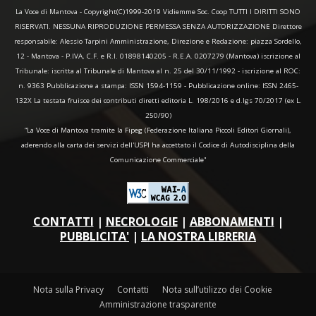
La Voce di Mantova - Copyright(C)1999-2019 Vidiemme Soc. Coop TUTTI I DIRITTI SONO
RISERVATI. NESSUNA RIPRODUZIONE PERMESSA SENZA AUTORIZZAZIONE Direttore
responsabile: Alessio Tarpini Amministrazione, Direzione e Redazione: piazza Sordello,
12 - Mantova - P.IVA, C.F. e R.I. 01898140205 - R.E.A. 0207279 (Mantova) iscrizione al
Tribunale: iscritta al Tribunale di Mantova al n. 25 del 30/11/1992 - iscrizione al ROC:
n. 9363 Pubblicazione a stampa: ISSN 1594-1159 - Pubblicazione online: ISSN 2465-
132X La testata fruisce dei contributi diretti editoria L. 198/2016 e d.lgs 70/2017 (ex L.
250/90)
“La Voce di Mantova tramite la Fipeg (Federazione Italiana Piccoli Editori Giornali),
aderendo alla carta dei servizi dell'USPI ha accettato il Codice di Autodisciplina della
Comunicazione Commerciale"
CONTATTI
|
NECROLOGIE
|
ABBONAMENTI
|
PUBBLICITA'
|
LA NOSTRA LIBRERIA
Nota sulla Privacy
Contatti
Nota sull’utilizzo dei Cookie
Amministrazione trasparente