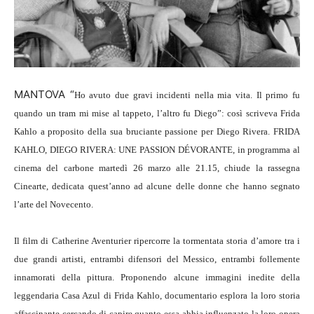
MANTOVA “
Ho avuto due gravi incidenti nella mia vita. Il primo fu
quando un tram mi mise al tappeto, l’altro fu Diego”: così scriveva Frida
Kahlo a proposito della sua bruciante passione per Diego Rivera.
FRIDA
KAHLO, DIEGO RIVERA: UNE PASSION DÉVORANTE
, in programma al
cinema del carbone
martedì 26 marzo
alle 21.15, chiude la rassegna
Cinearte
, dedicata quest’anno ad alcune delle donne che hanno segnato
l’arte del Novecento.
Il film di Catherine Aventurier ripercorre la tormentata storia d’amore tra i
due grandi artisti, entrambi difensori del Messico, entrambi follemente
innamorati della pittura. Proponendo alcune immagini inedite della
leggendaria Casa Azul di Frida Kahlo, documentario esplora la loro storia
affascinante cercando di capire quanto essa abbia influenzato la loro opera