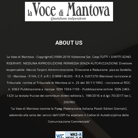
ABOUT US
La Voce di Mantova - Copyright(C)1999-2019 Vidiemme Soc. Coop TUTTI I DIRITTI SONO
RISERVATI. NESSUNA RIPRODUZIONE PERMESSA SENZA AUTORIZZAZIONE Direttore
responsabile: Alessio Tarpini Amministrazione, Direzione e Redazione: piazza Sordello,
12 - Mantova - P.IVA, C.F. e R.I. 01898140205 - R.E.A. 0207279 (Mantova) iscrizione al
Tribunale: iscritta al Tribunale di Mantova al n. 25 del 30/11/1992 - iscrizione al ROC:
n. 9363 Pubblicazione a stampa: ISSN 1594-1159 - Pubblicazione online: ISSN 2465-
132X La testata fruisce dei contributi diretti editoria L. 198/2016 e d.lgs 70/2017 (ex L.
250/90)
“La Voce di Mantova tramite la Fipeg (Federazione Italiana Piccoli Editori Giornali),
aderendo alla carta dei servizi dell'USPI ha accettato il Codice di Autodisciplina della
Comunicazione Commerciale"