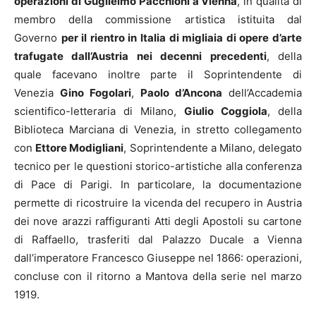
operazioni di Guglielmo Pacchioni a Vienna
, in qualità di
membro della commissione artistica istituita dal
Governo
per il rientro in Italia di migliaia di opere d’arte
trafugate dall’Austria nei decenni precedenti
, della
quale facevano inoltre parte il Soprintendente di
Venezia
Gino Fogolari
,
Paolo d’Ancona
dell’Accademia
scientifico-letteraria di Milano,
Giulio Coggiola
, della
Biblioteca Marciana di Venezia, in stretto collegamento
con
Ettore Modigliani
, Soprintendente a Milano, delegato
tecnico per le questioni storico-artistiche alla conferenza
di Pace di Parigi. In particolare, la documentazione
permette di ricostruire la vicenda del recupero in Austria
dei nove arazzi raffiguranti Atti degli Apostoli su cartone
di Raffaello, trasferiti dal Palazzo Ducale a Vienna
dall’imperatore Francesco Giuseppe nel 1866: operazioni,
concluse con il ritorno a Mantova della serie nel marzo
1919.