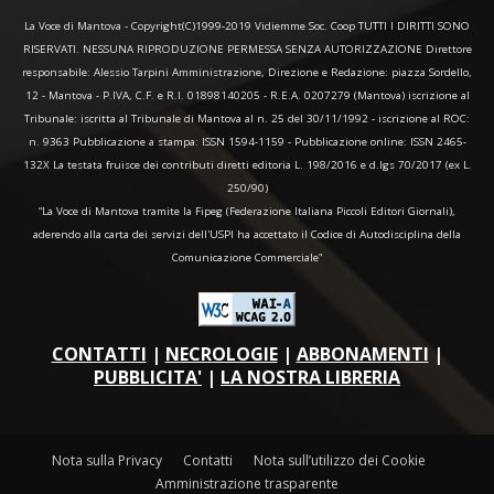
La Voce di Mantova - Copyright(C)1999-2019 Vidiemme Soc. Coop TUTTI I DIRITTI SONO
RISERVATI. NESSUNA RIPRODUZIONE PERMESSA SENZA AUTORIZZAZIONE Direttore
responsabile: Alessio Tarpini Amministrazione, Direzione e Redazione: piazza Sordello,
12 - Mantova - P.IVA, C.F. e R.I. 01898140205 - R.E.A. 0207279 (Mantova) iscrizione al
Tribunale: iscritta al Tribunale di Mantova al n. 25 del 30/11/1992 - iscrizione al ROC:
n. 9363 Pubblicazione a stampa: ISSN 1594-1159 - Pubblicazione online: ISSN 2465-
132X La testata fruisce dei contributi diretti editoria L. 198/2016 e d.lgs 70/2017 (ex L.
250/90)
“La Voce di Mantova tramite la Fipeg (Federazione Italiana Piccoli Editori Giornali),
aderendo alla carta dei servizi dell'USPI ha accettato il Codice di Autodisciplina della
Comunicazione Commerciale"
CONTATTI
|
NECROLOGIE
|
ABBONAMENTI
|
PUBBLICITA'
|
LA NOSTRA LIBRERIA
Nota sulla Privacy
Contatti
Nota sull’utilizzo dei Cookie
Amministrazione trasparente