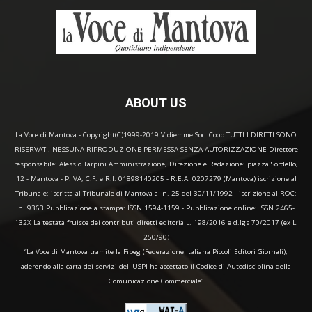
ABOUT US
La Voce di Mantova - Copyright(C)1999-2019 Vidiemme Soc. Coop TUTTI I DIRITTI SONO
RISERVATI. NESSUNA RIPRODUZIONE PERMESSA SENZA AUTORIZZAZIONE Direttore
responsabile: Alessio Tarpini Amministrazione, Direzione e Redazione: piazza Sordello,
12 - Mantova - P.IVA, C.F. e R.I. 01898140205 - R.E.A. 0207279 (Mantova) iscrizione al
Tribunale: iscritta al Tribunale di Mantova al n. 25 del 30/11/1992 - iscrizione al ROC:
n. 9363 Pubblicazione a stampa: ISSN 1594-1159 - Pubblicazione online: ISSN 2465-
132X La testata fruisce dei contributi diretti editoria L. 198/2016 e d.lgs 70/2017 (ex L.
250/90)
“La Voce di Mantova tramite la Fipeg (Federazione Italiana Piccoli Editori Giornali),
aderendo alla carta dei servizi dell'USPI ha accettato il Codice di Autodisciplina della
Comunicazione Commerciale"