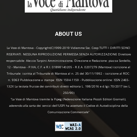
ABOUT US
La Voce di Mantova - Copyright(C)1999-2019 Vidiemme Soc. Coop TUTTI I DIRITTI SONO
RISERVATI. NESSUNA RIPRODUZIONE PERMESSA SENZA AUTORIZZAZIONE Direttore
responsabile: Alessio Tarpini Amministrazione, Direzione e Redazione: piazza Sordello,
12 - Mantova - P.IVA, C.F. e R.I. 01898140205 - R.E.A. 0207279 (Mantova) iscrizione al
Tribunale: iscritta al Tribunale di Mantova al n. 25 del 30/11/1992 - iscrizione al ROC:
n. 9363 Pubblicazione a stampa: ISSN 1594-1159 - Pubblicazione online: ISSN 2465-
132X La testata fruisce dei contributi diretti editoria L. 198/2016 e d.lgs 70/2017 (ex L.
250/90)
“La Voce di Mantova tramite la Fipeg (Federazione Italiana Piccoli Editori Giornali),
aderendo alla carta dei servizi dell'USPI ha accettato il Codice di Autodisciplina della
Comunicazione Commerciale"