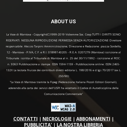
ABOUT US
La Voce di Mantova - Copyright(C)1999-2019 Vidiemme Soc. Coop TUTTI I DIRITTI SONO
RISERVATI. NESSUNA RIPRODUZIONE PERMESSA SENZA AUTORIZZAZIONE Direttore
responsabile: Alessio Tarpini Amministrazione, Direzione e Redazione: piazza Sordello,
12 - Mantova - P.IVA, C.F. e R.I. 01898140205 - R.E.A. 0207279 (Mantova) iscrizione al
Tribunale: iscritta al Tribunale di Mantova al n. 25 del 30/11/1992 - iscrizione al ROC:
n. 9363 Pubblicazione a stampa: ISSN 1594-1159 - Pubblicazione online: ISSN 2465-
132X La testata fruisce dei contributi diretti editoria L. 198/2016 e d.lgs 70/2017 (ex L.
250/90)
“La Voce di Mantova tramite la Fipeg (Federazione Italiana Piccoli Editori Giornali),
aderendo alla carta dei servizi dell'USPI ha accettato il Codice di Autodisciplina della
Comunicazione Commerciale"
CONTATTI
|
NECROLOGIE
|
ABBONAMENTI
|
PUBBLICITA'
|
LA NOSTRA LIBRERIA