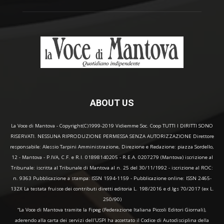
ABOUT US
La Voce di Mantova - Copyright(C)1999-2019 Vidiemme Soc. Coop TUTTI I DIRITTI SONO
RISERVATI. NESSUNA RIPRODUZIONE PERMESSA SENZA AUTORIZZAZIONE Direttore
responsabile: Alessio Tarpini Amministrazione, Direzione e Redazione: piazza Sordello,
12 - Mantova - P.IVA, C.F. e R.I. 01898140205 - R.E.A. 0207279 (Mantova) iscrizione al
Tribunale: iscritta al Tribunale di Mantova al n. 25 del 30/11/1992 - iscrizione al ROC:
n. 9363 Pubblicazione a stampa: ISSN 1594-1159 - Pubblicazione online: ISSN 2465-
132X La testata fruisce dei contributi diretti editoria L. 198/2016 e d.lgs 70/2017 (ex L.
250/90)
“La Voce di Mantova tramite la Fipeg (Federazione Italiana Piccoli Editori Giornali),
aderendo alla carta dei servizi dell'USPI ha accettato il Codice di Autodisciplina della