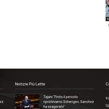
I
Notizie Più Lette
C
Tajani “Finito il pericolo
It
hez
ripristiniamo Schengen, Sanchez
Sp
ha esagerato”