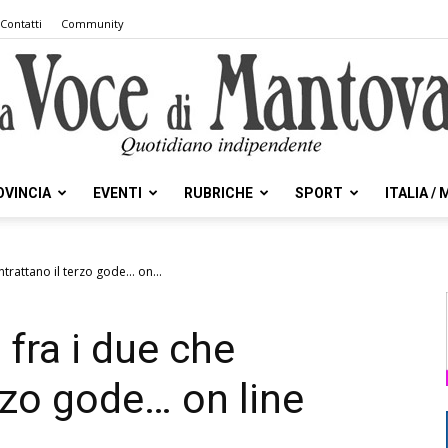
Contatti
Community
OVINCIA
EVENTI
RUBRICHE
SPORT
ITALIA /
la
ntrattano il terzo gode… on...
 fra i due che
Voce
rzo gode… on line