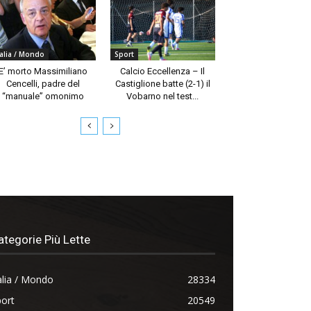
talia / Mondo
Sport
E’ morto Massimiliano
Calcio Eccellenza – Il
Cencelli, padre del
Castiglione batte (2-1) il
“manuale” omonimo
Vobarno nel test...
ategorie Più Lette
alia / Mondo
28334
ort
20549