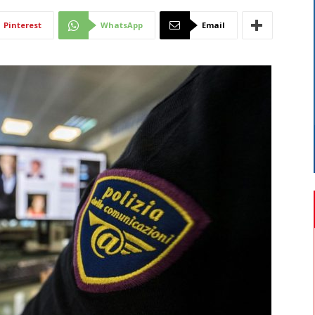
Di
Pinterest
WhatsApp
Email
Mantova