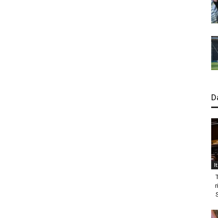
D
I
r