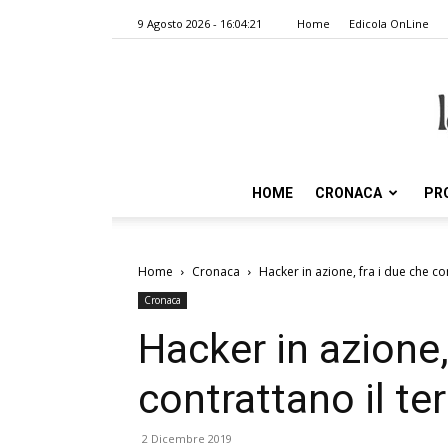
9 Agosto 2026 - 16:04:21
Home
Edicola OnLine
HOME
CRONACA
PR
Home
Cronaca
Hacker in azione, fra i due che co
Cronaca
Hacker in azione,
contrattano il te
2 Dicembre 2019