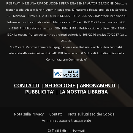
RISERVATI. NESSUNA RIPRODUZIONE PERMESSA SENZA AUTORIZZAZIONE Direttore
responsabile: Alessio Tarpini Amministrazione, Direzione e Redazione: piazza Sordello,
12 - Mantova - P.IVA, C.F. e R.I. 01898140205 - R.E.A. 0207279 (Mantova) iscrizione al
Tribunale: iscritta al Tribunale di Mantova al n. 25 del 30/11/1992 - iscrizione al ROC:
n. 9363 Pubblicazione a stampa: ISSN 1594-1159 - Pubblicazione online: ISSN 2465-
132X La testata fruisce dei contributi diretti editoria L. 198/2016 e d.lgs 70/2017 (ex L.
250/90)
“La Voce di Mantova tramite la Fipeg (Federazione Italiana Piccoli Editori Giornali),
aderendo alla carta dei servizi dell'USPI ha accettato il Codice di Autodisciplina della
Comunicazione Commerciale"
CONTATTI
|
NECROLOGIE
|
ABBONAMENTI
|
PUBBLICITA'
|
LA NOSTRA LIBRERIA
Nota sulla Privacy
Contatti
Nota sull’utilizzo dei Cookie
Amministrazione trasparente
© Tutti i diritti riservati