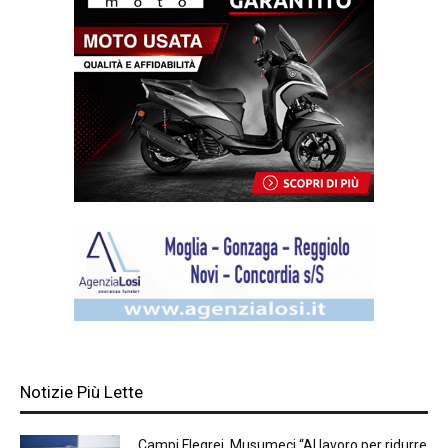
Notizie Più Lette
Campi Flegrei, Musumeci “Al lavoro per ridurre