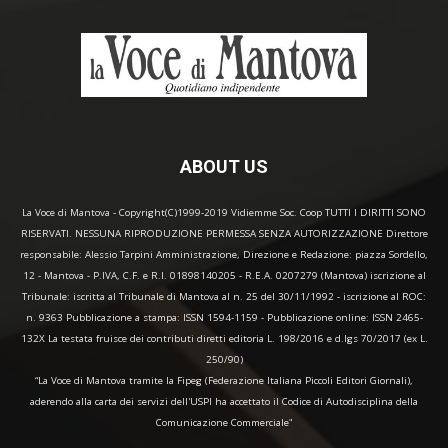
ABOUT US
La Voce di Mantova - Copyright(C)1999-2019 Vidiemme Soc. Coop TUTTI I DIRITTI SONO
RISERVATI. NESSUNA RIPRODUZIONE PERMESSA SENZA AUTORIZZAZIONE Direttore
responsabile: Alessio Tarpini Amministrazione, Direzione e Redazione: piazza Sordello,
12 - Mantova - P.IVA, C.F. e R.I. 01898140205 - R.E.A. 0207279 (Mantova) iscrizione al
Tribunale: iscritta al Tribunale di Mantova al n. 25 del 30/11/1992 - iscrizione al ROC:
n. 9363 Pubblicazione a stampa: ISSN 1594-1159 - Pubblicazione online: ISSN 2465-
132X La testata fruisce dei contributi diretti editoria L. 198/2016 e d.lgs 70/2017 (ex L.
250/90)
“La Voce di Mantova tramite la Fipeg (Federazione Italiana Piccoli Editori Giornali),
aderendo alla carta dei servizi dell'USPI ha accettato il Codice di Autodisciplina della
Comunicazione Commerciale"