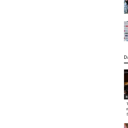
D
I
r