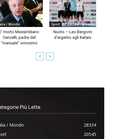
talia / Mondo
Sport
E’ morto Massimiliano
Nuoto – Leo Bergomi
Cencelli, padre del
d’argento agli Italiani
“manuale” omonimo
ategorie Più Lette
alia / Mondo
28334
ort
20545