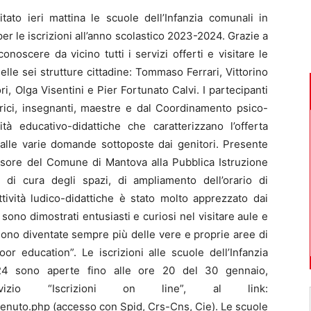
o ieri mattina le scuole dell’Infanzia comunali in
er le iscrizioni all’anno scolastico 2023-2024. Grazie a
onoscere da vicino tutti i servizi offerti e visitare le
elle sei strutture cittadine: Tommaso Ferrari, Vittorino
ri, Olga Visentini e Pier Fortunato Calvi. I partecipanti
atrici, insegnanti, maestre e dal Coordinamento psico-
tà educativo-didattiche che caratterizzano l’offerta
 alle varie domande sottoposte dai genitori. Presente
sessore del Comune di Mantova alla Pubblica Istruzione
 di cura degli spazi, di ampliamento dell’orario di
tività ludico-didattiche è stato molto apprezzato dai
i sono dimostrati entusiasti e curiosi nel visitare aule e
 sono diventate sempre più delle vere e proprie aree di
or education”. Le iscrizioni alle scuole dell’Infanzia
024 sono aperte fino alle ore 20 del 30 gennaio,
rvizio “Iscrizioni on line”, al link:
venuto.php (accesso con Spid, Crs-Cns, Cie). Le scuole