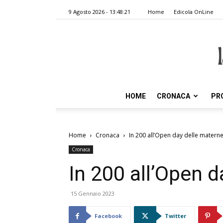
9 Agosto 2026 - 13:48:21
Home
Edicola OnLine
HOME
CRONACA
PR
Home
Cronaca
In 200 all’Open day delle matern
Cronaca
In 200 all’Open 
15 Gennaio 2023
Facebook
Twitter