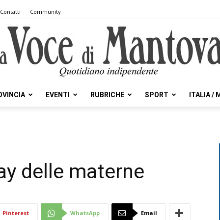
Contatti
Community
OVINCIA
EVENTI
RUBRICHE
SPORT
ITALIA /
la
e
day delle materne
Voce
Pinterest
WhatsApp
Email