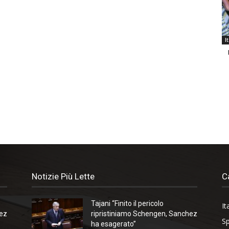
I
Notizie Più Lette
C
Tajani “Finito il pericolo
It
hez
ripristiniamo Schengen, Sanchez
Sp
ha esagerato”