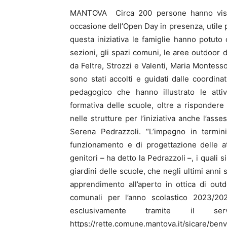
MANTOVA Circa 200 persone hanno visitat
occasione dell’Open Day in presenza, utile p
questa iniziativa le famiglie hanno potuto c
sezioni, gli spazi comuni, le aree outdoor d
da Feltre, Strozzi e Valenti, Maria Montesso
sono stati accolti e guidati dalle coordin
pedagogico che hanno illustrato le attivi
formativa delle scuole, oltre a rispondere
nelle strutture per l’iniziativa anche l’as
Serena Pedrazzoli. “L’impegno in termini
funzionamento e di progettazione delle at
genitori – ha detto la Pedrazzoli –, i quali s
giardini delle scuole, che negli ultimi anni
apprendimento all’aperto in ottica di outdo
comunali per l’anno scolastico 2023/2
esclusivamente tramite il se
https://rette.comune.mantova.it/sicare/ben