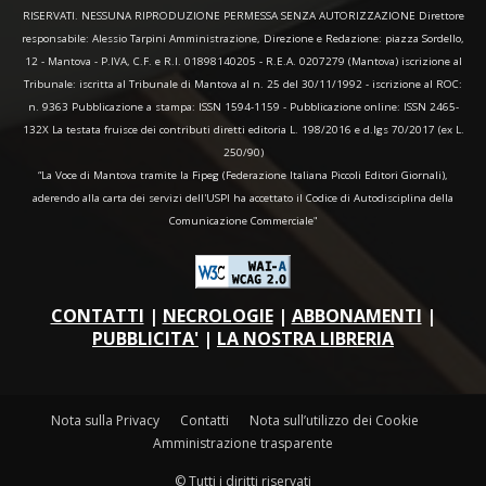
RISERVATI. NESSUNA RIPRODUZIONE PERMESSA SENZA AUTORIZZAZIONE Direttore
responsabile: Alessio Tarpini Amministrazione, Direzione e Redazione: piazza Sordello,
12 - Mantova - P.IVA, C.F. e R.I. 01898140205 - R.E.A. 0207279 (Mantova) iscrizione al
Tribunale: iscritta al Tribunale di Mantova al n. 25 del 30/11/1992 - iscrizione al ROC:
n. 9363 Pubblicazione a stampa: ISSN 1594-1159 - Pubblicazione online: ISSN 2465-
132X La testata fruisce dei contributi diretti editoria L. 198/2016 e d.lgs 70/2017 (ex L.
250/90)
“La Voce di Mantova tramite la Fipeg (Federazione Italiana Piccoli Editori Giornali),
aderendo alla carta dei servizi dell'USPI ha accettato il Codice di Autodisciplina della
Comunicazione Commerciale"
CONTATTI
|
NECROLOGIE
|
ABBONAMENTI
|
PUBBLICITA'
|
LA NOSTRA LIBRERIA
Nota sulla Privacy
Contatti
Nota sull’utilizzo dei Cookie
Amministrazione trasparente
© Tutti i diritti riservati