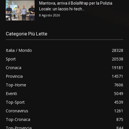
Mantova, arriva il BolaWrap per la Polizia
Locale: un laccio hi-tech...
8 Agosto 2026
Categorie Più Lette
Italia / Mondo
28328
Sport
20538
Cronaca
19181
Provincia
14571
Top-Home
7606
Eventi
5049
Top-Sport
4539
Coronavirus
1261
Top-Cronaca
875
Top-Provincia
844