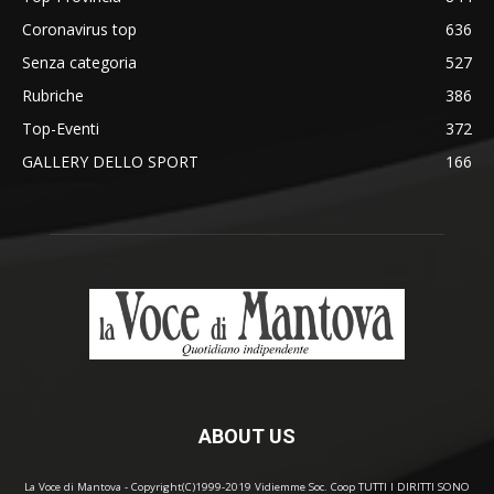
Coronavirus top
636
Senza categoria
527
Rubriche
386
Top-Eventi
372
GALLERY DELLO SPORT
166
ABOUT US
La Voce di Mantova - Copyright(C)1999-2019 Vidiemme Soc. Coop TUTTI I DIRITTI SONO