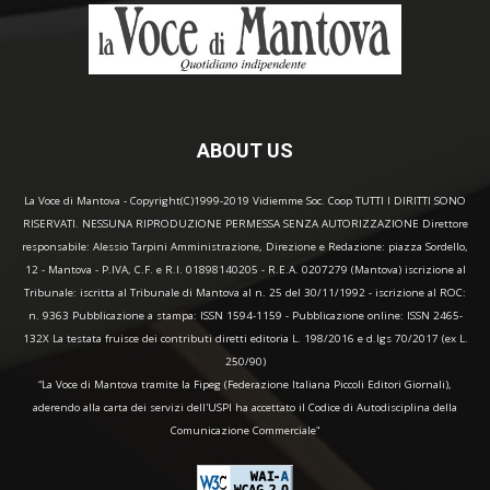
ABOUT US
La Voce di Mantova - Copyright(C)1999-2019 Vidiemme Soc. Coop TUTTI I DIRITTI SONO
RISERVATI. NESSUNA RIPRODUZIONE PERMESSA SENZA AUTORIZZAZIONE Direttore
responsabile: Alessio Tarpini Amministrazione, Direzione e Redazione: piazza Sordello,
12 - Mantova - P.IVA, C.F. e R.I. 01898140205 - R.E.A. 0207279 (Mantova) iscrizione al
Tribunale: iscritta al Tribunale di Mantova al n. 25 del 30/11/1992 - iscrizione al ROC:
n. 9363 Pubblicazione a stampa: ISSN 1594-1159 - Pubblicazione online: ISSN 2465-
132X La testata fruisce dei contributi diretti editoria L. 198/2016 e d.lgs 70/2017 (ex L.
250/90)
“La Voce di Mantova tramite la Fipeg (Federazione Italiana Piccoli Editori Giornali),
aderendo alla carta dei servizi dell'USPI ha accettato il Codice di Autodisciplina della
Comunicazione Commerciale"