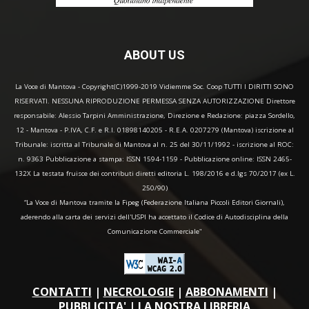
ABOUT US
La Voce di Mantova - Copyright(C)1999-2019 Vidiemme Soc. Coop TUTTI I DIRITTI SONO
RISERVATI. NESSUNA RIPRODUZIONE PERMESSA SENZA AUTORIZZAZIONE Direttore
responsabile: Alessio Tarpini Amministrazione, Direzione e Redazione: piazza Sordello,
12 - Mantova - P.IVA, C.F. e R.I. 01898140205 - R.E.A. 0207279 (Mantova) iscrizione al
Tribunale: iscritta al Tribunale di Mantova al n. 25 del 30/11/1992 - iscrizione al ROC:
n. 9363 Pubblicazione a stampa: ISSN 1594-1159 - Pubblicazione online: ISSN 2465-
132X La testata fruisce dei contributi diretti editoria L. 198/2016 e d.lgs 70/2017 (ex L.
250/90)
“La Voce di Mantova tramite la Fipeg (Federazione Italiana Piccoli Editori Giornali),
aderendo alla carta dei servizi dell'USPI ha accettato il Codice di Autodisciplina della
Comunicazione Commerciale"
CONTATTI
|
NECROLOGIE
|
ABBONAMENTI
|
PUBBLICITA'
|
LA NOSTRA LIBRERIA