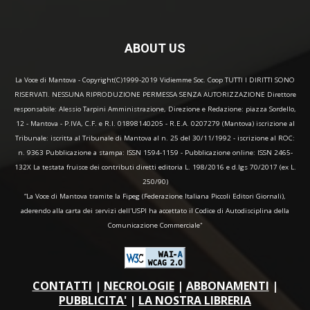
ABOUT US
La Voce di Mantova - Copyright(C)1999-2019 Vidiemme Soc. Coop TUTTI I DIRITTI SONO
RISERVATI. NESSUNA RIPRODUZIONE PERMESSA SENZA AUTORIZZAZIONE Direttore
responsabile: Alessio Tarpini Amministrazione, Direzione e Redazione: piazza Sordello,
12 - Mantova - P.IVA, C.F. e R.I. 01898140205 - R.E.A. 0207279 (Mantova) iscrizione al
Tribunale: iscritta al Tribunale di Mantova al n. 25 del 30/11/1992 - iscrizione al ROC:
n. 9363 Pubblicazione a stampa: ISSN 1594-1159 - Pubblicazione online: ISSN 2465-
132X La testata fruisce dei contributi diretti editoria L. 198/2016 e d.lgs 70/2017 (ex L.
250/90)
“La Voce di Mantova tramite la Fipeg (Federazione Italiana Piccoli Editori Giornali),
aderendo alla carta dei servizi dell'USPI ha accettato il Codice di Autodisciplina della
Comunicazione Commerciale"
CONTATTI
|
NECROLOGIE
|
ABBONAMENTI
|
PUBBLICITA'
|
LA NOSTRA LIBRERIA