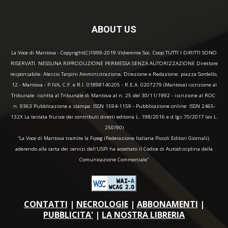
ABOUT US
La Voce di Mantova - Copyright(C)1999-2019 Vidiemme Soc. Coop TUTTI I DIRITTI SONO
RISERVATI. NESSUNA RIPRODUZIONE PERMESSA SENZA AUTORIZZAZIONE Direttore
responsabile: Alessio Tarpini Amministrazione, Direzione e Redazione: piazza Sordello,
12 - Mantova - P.IVA, C.F. e R.I. 01898140205 - R.E.A. 0207279 (Mantova) iscrizione al
Tribunale: iscritta al Tribunale di Mantova al n. 25 del 30/11/1992 - iscrizione al ROC:
n. 9363 Pubblicazione a stampa: ISSN 1594-1159 - Pubblicazione online: ISSN 2465-
132X La testata fruisce dei contributi diretti editoria L. 198/2016 e d.lgs 70/2017 (ex L.
250/90)
“La Voce di Mantova tramite la Fipeg (Federazione Italiana Piccoli Editori Giornali),
aderendo alla carta dei servizi dell'USPI ha accettato il Codice di Autodisciplina della
Comunicazione Commerciale"
CONTATTI
|
NECROLOGIE
|
ABBONAMENTI
|
PUBBLICITA'
|
LA NOSTRA LIBRERIA