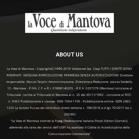
ABOUT US
La Voce di Mantova - Copyright(C)1999-2019 Vidiemme Soc. Coop TUTTI I DIRITTI SONO
RISERVATI. NESSUNA RIPRODUZIONE PERMESSA SENZA AUTORIZZAZIONE Direttore
responsabile: Alessio Tarpini Amministrazione, Direzione e Redazione: piazza Sordello,
12 - Mantova - P.IVA, C.F. e R.I. 01898140205 - R.E.A. 0207279 (Mantova) iscrizione al
Tribunale: iscritta al Tribunale di Mantova al n. 25 del 30/11/1992 - iscrizione al ROC:
n. 9363 Pubblicazione a stampa: ISSN 1594-1159 - Pubblicazione online: ISSN 2465-
132X La testata fruisce dei contributi diretti editoria L. 198/2016 e d.lgs 70/2017 (ex L.
250/90)
“La Voce di Mantova tramite la Fipeg (Federazione Italiana Piccoli Editori Giornali),
aderendo alla carta dei servizi dell'USPI ha accettato il Codice di Autodisciplina della
Comunicazione Commerciale"