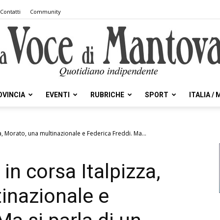
Contatti
Community
OVINCIA
EVENTI
RUBRICHE
SPORT
ITALIA /
la
a, Morato, una multinazionale e Federica Freddi. Ma...
in corsa Italpizza,
Voce
inazionale e