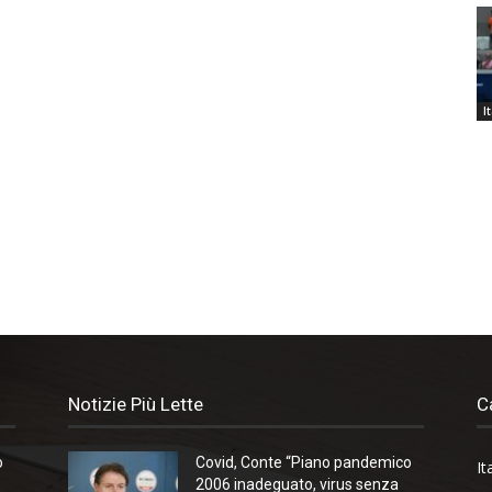
I
Notizie Più Lette
C
o
Covid, Conte “Piano pandemico
It
2006 inadeguato, virus senza