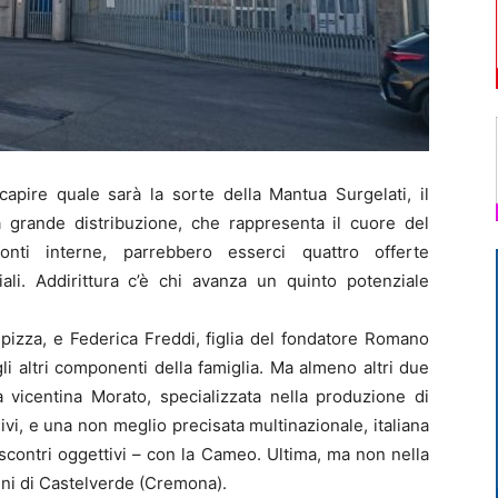
apire quale sarà la sorte della Mantua Surgelati, il
la grande distribuzione, che rappresenta il cuore del
nti interne, parrebbero esserci quattro offerte
riali. Addirittura c’è chi avanza un quinto potenziale
lpizza, e Federica Freddi, figlia del fondatore Romano
li altri componenti della famiglia. Ma almeno altri due
a vicentina Morato, specializzata nella produzione di
sivi, e una non meglio precisata multinazionale, italiana
iscontri oggettivi – con la Cameo. Ultima, ma non nella
nini di Castelverde (Cremona).