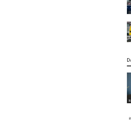
D
I
i