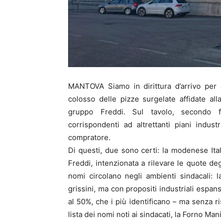
MANTOVA Siamo in dirittura d’arrivo per c
colosso delle pizze surgelate affidate al
gruppo Freddi. Sul tavolo, secondo fo
corrispondenti ad altrettanti piani indust
compratore.
Di questi, due sono certi: la modenese Ita
Freddi, intenzionata a rilevare le quote deg
nomi circolano negli ambienti sindacali: l
grissini, ma con propositi industriali espan
al 50%, che i più identificano – ma senza r
lista dei nomi noti ai sindacati, la Forno Ma