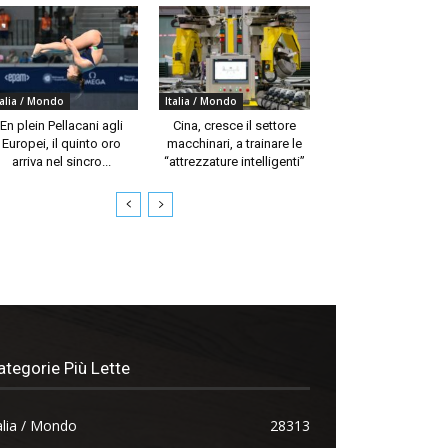
talia / Mondo
Italia / Mondo
En plein Pellacani agli
Cina, cresce il settore
Europei, il quinto oro
macchinari, a trainare le
arriva nel sincro...
“attrezzature intelligenti”
ategorie Più Lette
alia / Mondo
28313