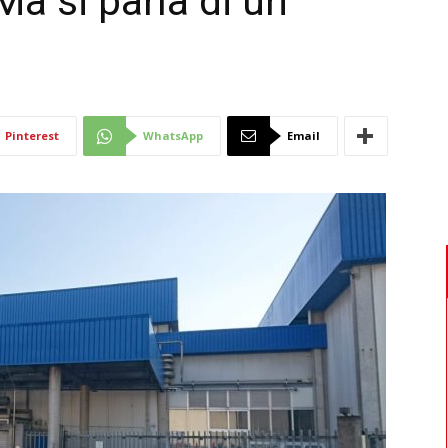
Ma si parla di un
Di
Pinterest
WhatsApp
Email
Mantova