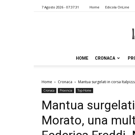
7 Agosto 2026 - 07:37:31
Home
Edicola OnLine
HOME
CRONACA
PR
Home
Cronaca
Mantua surgelati in corsa Italpizz
Cronaca
Provincia
Top-Home
Mantua surgelati 
Morato, una mult