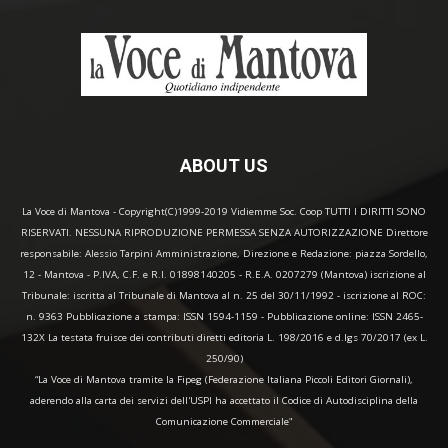
ABOUT US
La Voce di Mantova - Copyright(C)1999-2019 Vidiemme Soc. Coop TUTTI I DIRITTI SONO
RISERVATI. NESSUNA RIPRODUZIONE PERMESSA SENZA AUTORIZZAZIONE Direttore
responsabile: Alessio Tarpini Amministrazione, Direzione e Redazione: piazza Sordello,
12 - Mantova - P.IVA, C.F. e R.I. 01898140205 - R.E.A. 0207279 (Mantova) iscrizione al
Tribunale: iscritta al Tribunale di Mantova al n. 25 del 30/11/1992 - iscrizione al ROC:
n. 9363 Pubblicazione a stampa: ISSN 1594-1159 - Pubblicazione online: ISSN 2465-
132X La testata fruisce dei contributi diretti editoria L. 198/2016 e d.lgs 70/2017 (ex L.
250/90)
“La Voce di Mantova tramite la Fipeg (Federazione Italiana Piccoli Editori Giornali),
aderendo alla carta dei servizi dell'USPI ha accettato il Codice di Autodisciplina della
Comunicazione Commerciale"