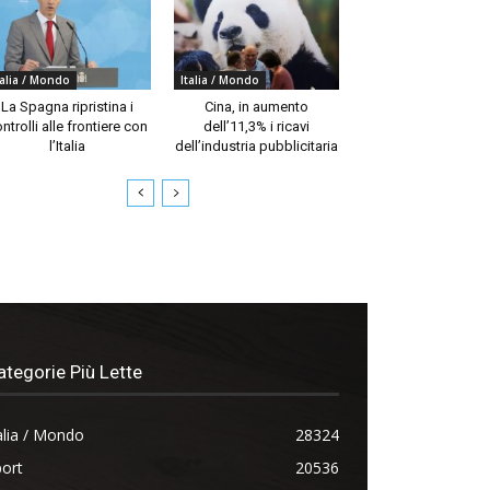
talia / Mondo
Italia / Mondo
La Spagna ripristina i
Cina, in aumento
ntrolli alle frontiere con
dell’11,3% i ricavi
l’Italia
dell’industria pubblicitaria
ategorie Più Lette
alia / Mondo
28324
ort
20536