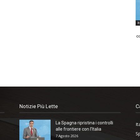
I
co
Notizie Più Lette
C
La Spagna ripristina i controlli
It
alle frontiere con l’Italia
Sp
7 Agosto 2026