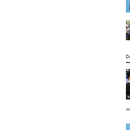
D
I
in