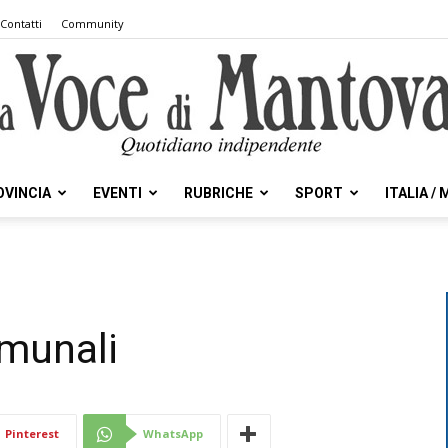
Contatti
Community
OVINCIA
EVENTI
RUBRICHE
SPORT
ITALIA /
la
omunali
Voce
Pinterest
WhatsApp