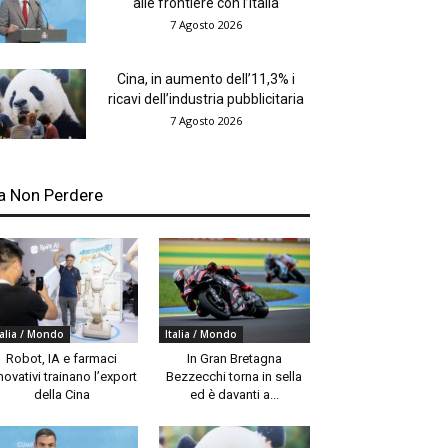
alle frontiere con l’Italia
7 Agosto 2026
Cina, in aumento dell’11,3% i
ricavi dell’industria pubblicitaria
7 Agosto 2026
a Non Perdere
talia / Mondo
Italia / Mondo
Robot, IA e farmaci
In Gran Bretagna
novativi trainano l’export
Bezzecchi torna in sella
della Cina
ed è davanti a...