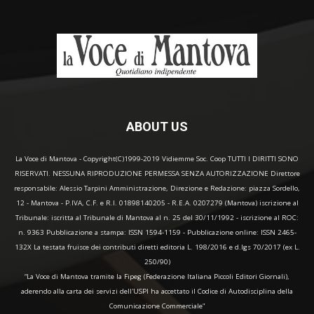
ABOUT US
La Voce di Mantova - Copyright(C)1999-2019 Vidiemme Soc. Coop TUTTI I DIRITTI SONO
RISERVATI. NESSUNA RIPRODUZIONE PERMESSA SENZA AUTORIZZAZIONE Direttore
responsabile: Alessio Tarpini Amministrazione, Direzione e Redazione: piazza Sordello,
12 - Mantova - P.IVA, C.F. e R.I. 01898140205 - R.E.A. 0207279 (Mantova) iscrizione al
Tribunale: iscritta al Tribunale di Mantova al n. 25 del 30/11/1992 - iscrizione al ROC:
n. 9363 Pubblicazione a stampa: ISSN 1594-1159 - Pubblicazione online: ISSN 2465-
132X La testata fruisce dei contributi diretti editoria L. 198/2016 e d.lgs 70/2017 (ex L.
250/90)
“La Voce di Mantova tramite la Fipeg (Federazione Italiana Piccoli Editori Giornali),
aderendo alla carta dei servizi dell'USPI ha accettato il Codice di Autodisciplina della
Comunicazione Commerciale"