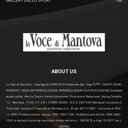
GALLERY DELLO SPORT
166
ABOUT US
La Voce di Mantova - Copyright(C)1999-2019 Vidiemme Soc. Coop TUTTI I DIRITTI SONO
RISERVATI. NESSUNA RIPRODUZIONE PERMESSA SENZA AUTORIZZAZIONE Direttore
responsabile: Alessio Tarpini Amministrazione, Direzione e Redazione: piazza Sordello,
12 - Mantova - P.IVA, C.F. e R.I. 01898140205 - R.E.A. 0207279 (Mantova) iscrizione al
Tribunale: iscritta al Tribunale di Mantova al n. 25 del 30/11/1992 - iscrizione al ROC:
n. 9363 Pubblicazione a stampa: ISSN 1594-1159 - Pubblicazione online: ISSN 2465-
132X La testata fruisce dei contributi diretti editoria L. 198/2016 e d.lgs 70/2017 (ex L.
250/90)