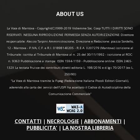
ABOUT US
La Voce di Mantova - Copyright(C)1999-2019 Vidiemme Soc. Coop TUTTI I DIRITTI SONO
RISERVATI. NESSUNA RIPRODUZIONE PERMESSA SENZA AUTORIZZAZIONE Direttore
responsabile: Alessio Tarpini Amministrazione, Direzione e Redazione: piazza Sordello,
12 - Mantova - P.IVA, C.F. e R.I. 01898140205 - R.E.A. 0207279 (Mantova) iscrizione al
Tribunale: iscritta al Tribunale di Mantova al n. 25 del 30/11/1992 - iscrizione al ROC:
n. 9363 Pubblicazione a stampa: ISSN 1594-1159 - Pubblicazione online: ISSN 2465-
132X La testata fruisce dei contributi diretti editoria L. 198/2016 e d.lgs 70/2017 (ex L.
250/90)
“La Voce di Mantova tramite la Fipeg (Federazione Italiana Piccoli Editori Giornali),
aderendo alla carta dei servizi dell'USPI ha accettato il Codice di Autodisciplina della
Comunicazione Commerciale"
CONTATTI
|
NECROLOGIE
|
ABBONAMENTI
|
PUBBLICITA'
|
LA NOSTRA LIBRERIA