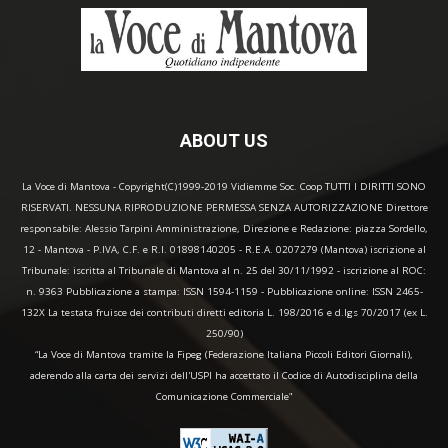
ABOUT US
La Voce di Mantova - Copyright(C)1999-2019 Vidiemme Soc. Coop TUTTI I DIRITTI SONO
RISERVATI. NESSUNA RIPRODUZIONE PERMESSA SENZA AUTORIZZAZIONE Direttore
responsabile: Alessio Tarpini Amministrazione, Direzione e Redazione: piazza Sordello,
12 - Mantova - P.IVA, C.F. e R.I. 01898140205 - R.E.A. 0207279 (Mantova) iscrizione al
Tribunale: iscritta al Tribunale di Mantova al n. 25 del 30/11/1992 - iscrizione al ROC:
n. 9363 Pubblicazione a stampa: ISSN 1594-1159 - Pubblicazione online: ISSN 2465-
132X La testata fruisce dei contributi diretti editoria L. 198/2016 e d.lgs 70/2017 (ex L.
250/90)
“La Voce di Mantova tramite la Fipeg (Federazione Italiana Piccoli Editori Giornali),
aderendo alla carta dei servizi dell'USPI ha accettato il Codice di Autodisciplina della
Comunicazione Commerciale"