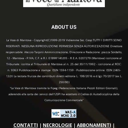
ABOUT US
La Voce di Mantova - Copyright(C)1999-2019 Vidiemme Soc. Coop TUTTI I DIRITTI SONO
RISERVATI. NESSUNA RIPRODUZIONE PERMESSA SENZA AUTORIZZAZIONE Direttore
responsabile: Alessio Tarpini Amministrazione, Direzione e Redazione: piazza Sordello,
12 - Mantova - P.IVA, C.F. e R.I. 01898140205 - R.E.A. 0207279 (Mantova) iscrizione al
Tribunale: iscritta al Tribunale di Mantova al n. 25 del 30/11/1992 - iscrizione al ROC:
n. 9363 Pubblicazione a stampa: ISSN 1594-1159 - Pubblicazione online: ISSN 2465-
132X La testata fruisce dei contributi diretti editoria L. 198/2016 e d.lgs 70/2017 (ex L.
250/90)
“La Voce di Mantova tramite la Fipeg (Federazione Italiana Piccoli Editori Giornali),
aderendo alla carta dei servizi dell'USPI ha accettato il Codice di Autodisciplina della
Comunicazione Commerciale"
CONTATTI
|
NECROLOGIE
|
ABBONAMENTI
|