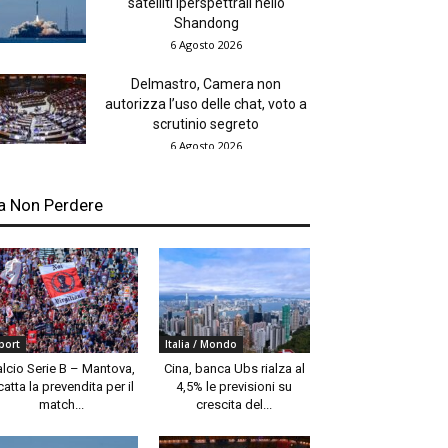
satelliti iperspettrali nello
Shandong
6 Agosto 2026
Delmastro, Camera non
autorizza l’uso delle chat, voto a
scrutinio segreto
6 Agosto 2026
a Non Perdere
port
Italia / Mondo
alcio Serie B – Mantova,
Cina, banca Ubs rialza al
catta la prevendita per il
4,5% le previsioni su
match...
crescita del...