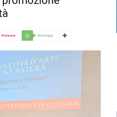
a promozione
tà
Di
Pinterest
WhatsApp
Mantova