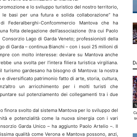
omozione e lo sviluppo turistico del nostro territorio,
le basi per una futura e solida collaborazione” ha
e di Federalberghi-Confcommercio Mantova che ha
una folta delegazione dell’associazione (tra cui Paolo
 Consorzio Lago di Garda Veneto; professionisti della
 lago di Garda – continua Bianchi – con i suoi 25 milioni di
mpre con molto interesse: deviare su Mantova anche
bbe una svolta per l’intera filiera turistica virgiliana.
D
l turismo gardesano ha bisogno di Mantova: la nostra
o e diversificato patrimonio fatto di arte, storia, cultura,
nz’altro un arricchimento per i molti turisti che
puntare sul potenziamento dei collegamenti tra i due
S
 finora svolto dal sistema Mantova per lo sviluppo del
C
nità e potenzialità come la nuova sinergia con i vari
s
nsorzio Garda Unico – ha aggiunto Paolo Artelio –. Il
altissima qualità come Verona e Mantova possono, anzi,