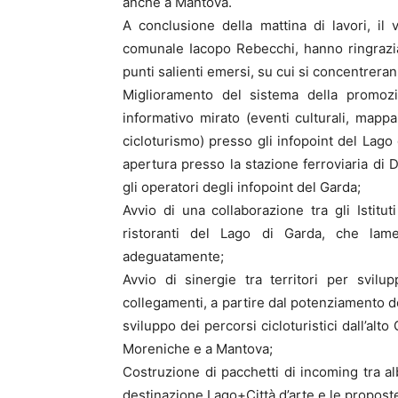
anche a Mantova.
A conclusione della mattina di lavori, il
comunale Iacopo Rebecchi, hanno ringraziat
punti salienti emersi, su cui si concentrera
Miglioramento del sistema della promozi
informativo mirato (eventi culturali, mappa 
cicloturismo) presso gli infopoint del Lago
apertura presso la stazione ferroviaria di
gli operatori degli infopoint del Garda;
Avvio di una collaborazione tra gli Istitu
ristoranti del Lago di Garda, che la
adeguatamente;
Avvio di sinergie tra territori per svil
collegamenti, a partire dal potenziamento d
sviluppo dei percorsi cicloturistici dall’al
Moreniche e a Mantova;
Costruzione di pacchetti di incoming tra a
destinazione Lago+Città d’arte e le propost