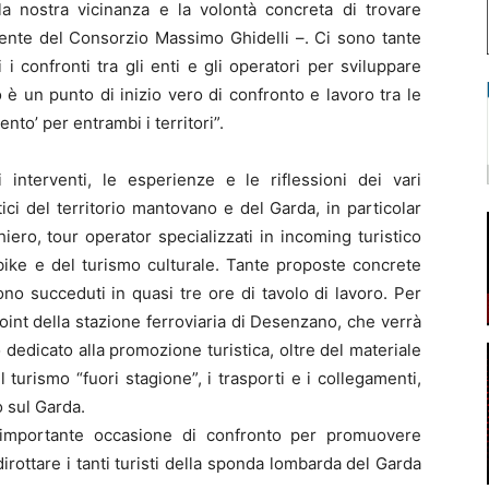
a nostra vicinanza e la volontà concreta di trovare
idente del Consorzio Massimo Ghidelli –. Ci sono tante
 confronti tra gli enti e gli operatori per sviluppare
è un punto di inizio vero di confronto e lavoro tra le
nto’ per entrambi i territori”.
 interventi, le esperienze e le riflessioni dei vari
tici del territorio mantovano e del Garda, in particolar
iero, tour operator specializzati in incoming turistico
 bike e del turismo culturale. Tante proposte concrete
ono succeduti in quasi tre ore di tavolo di lavoro. Per
oint della stazione ferroviaria di Desenzano, che verrà
dedicato alla promozione turistica, oltre del materiale
il turismo “fuori stagione”, i trasporti e i collegamenti,
o sul Garda.
n’importante occasione di confronto per promuovere
 dirottare i tanti turisti della sponda lombarda del Garda