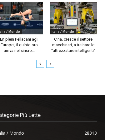
talia / Mondo
Italia / Mondo
En plein Pellacani agli
Cina, cresce il settore
Europei, il quinto oro
macchinari, a trainare le
arriva nel sincro...
“attrezzature intelligenti”
ategorie Più Lette
alia / Mondo
28313