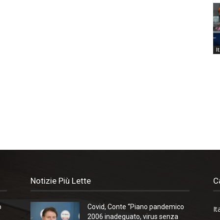
I
Notizie Più Lette
C
o
Covid, Conte “Piano pandemico
It
2006 inadeguato, virus senza