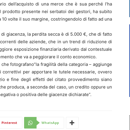
ario dell’acquisto di una merce che è sua perché l’ha
l prodotto presente nei serbatoi dei gestori, ha subito
a 10 volte il suo margine, costringendolo di fatto ad una
 di giacenza, la perdita secca è di 5.000 €, che di fatto
correnti delle aziende, che in un trend di riduzione di
ggiore esposizione finanziaria derivato dal contestuale
emento che va a peggiorare il conto economico.
 che fotografano”la fragilità della categoria – aggiunge
 correttivi per apportare le tutele necessarie, ovvero
izio e fine degli effetti del citato provvedimento siano
che produca, a seconda del caso, un credito oppure un
negativa o positiva delle giacenze dichiarate”.
Pinterest
WhatsApp