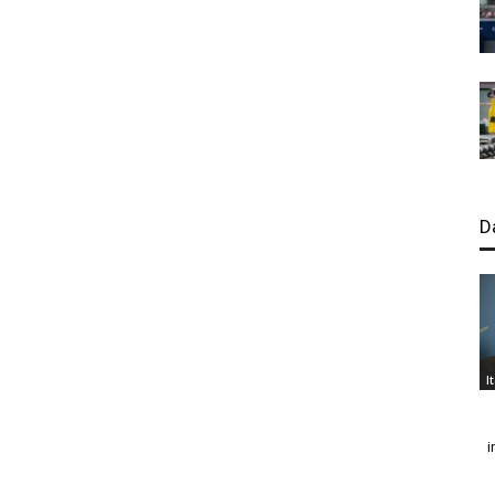
D
I
i