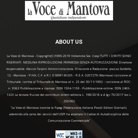
ABOUT US
La Voce di Mantova - Copyright(C)1999-2019 Vidiemme Soc. Coop TUTTI I DIRITTI SONO
RISERVATI. NESSUNA RIPRODUZIONE PERMESSA SENZA AUTORIZZAZIONE Direttore
responsabile: Alessio Tarpini Amministrazione, Direzione e Redazione: piazza Sordello,
12 - Mantova - P.IVA, C.F. e R.I. 01898140205 - R.E.A. 0207279 (Mantova) iscrizione al
Tribunale: iscritta al Tribunale di Mantova al n. 25 del 30/11/1992 - iscrizione al ROC:
n. 9363 Pubblicazione a stampa: ISSN 1594-1159 - Pubblicazione online: ISSN 2465-
132X La testata fruisce dei contributi diretti editoria L. 198/2016 e d.lgs 70/2017 (ex L.
250/90)
“La Voce di Mantova tramite la Fipeg (Federazione Italiana Piccoli Editori Giornali),
aderendo alla carta dei servizi dell'USPI ha accettato il Codice di Autodisciplina della
Comunicazione Commerciale"