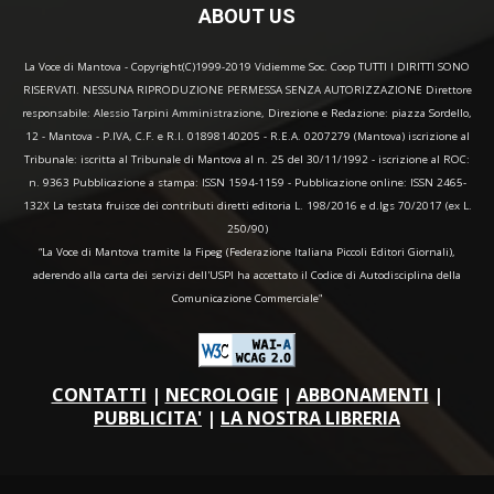
ABOUT US
La Voce di Mantova - Copyright(C)1999-2019 Vidiemme Soc. Coop TUTTI I DIRITTI SONO
RISERVATI. NESSUNA RIPRODUZIONE PERMESSA SENZA AUTORIZZAZIONE Direttore
responsabile: Alessio Tarpini Amministrazione, Direzione e Redazione: piazza Sordello,
12 - Mantova - P.IVA, C.F. e R.I. 01898140205 - R.E.A. 0207279 (Mantova) iscrizione al
Tribunale: iscritta al Tribunale di Mantova al n. 25 del 30/11/1992 - iscrizione al ROC:
n. 9363 Pubblicazione a stampa: ISSN 1594-1159 - Pubblicazione online: ISSN 2465-
132X La testata fruisce dei contributi diretti editoria L. 198/2016 e d.lgs 70/2017 (ex L.
250/90)
“La Voce di Mantova tramite la Fipeg (Federazione Italiana Piccoli Editori Giornali),
aderendo alla carta dei servizi dell'USPI ha accettato il Codice di Autodisciplina della
Comunicazione Commerciale"
CONTATTI
|
NECROLOGIE
|
ABBONAMENTI
|
PUBBLICITA'
|
LA NOSTRA LIBRERIA