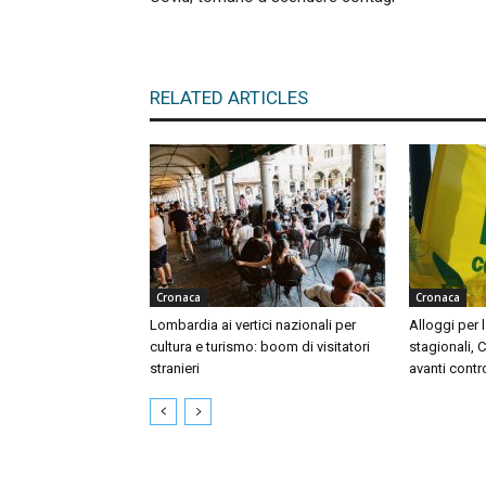
RELATED ARTICLES
Cronaca
Cronaca
Lombardia ai vertici nazionali per
Alloggi per l
cultura e turismo: boom di visitatori
stagionali, 
stranieri
avanti contr