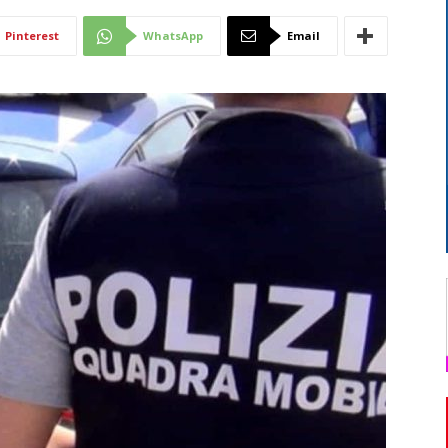
Di
Pinterest
WhatsApp
Email
Mantova