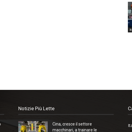
I
Notizie Più Lette
C
o
Cina, cresce il settore
It
macchinari, a trainare le