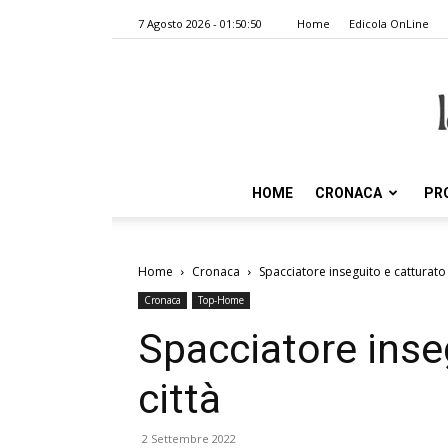
7 Agosto 2026 - 01:50:50
Home
Edicola OnLine
HOME
CRONACA
PR
Home
Cronaca
Spacciatore inseguito e catturato 
Cronaca
Top-Home
Spacciatore inseg
città
2 Settembre 2022