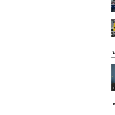
D
I
i