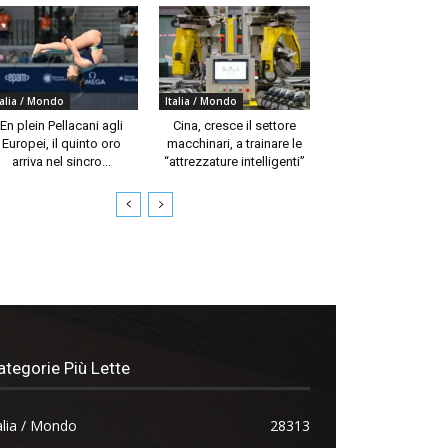
talia / Mondo
Italia / Mondo
En plein Pellacani agli
Cina, cresce il settore
Europei, il quinto oro
macchinari, a trainare le
arriva nel sincro...
“attrezzature intelligenti”
ategorie Più Lette
alia / Mondo
28313