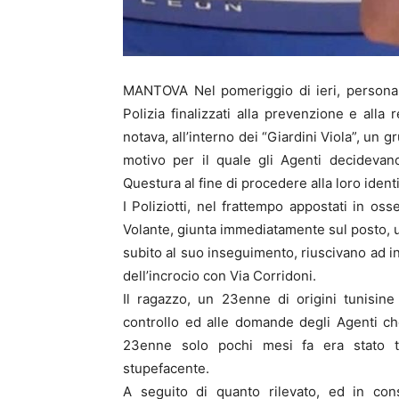
MANTOVA Nel pomeriggio di ieri, personal
Polizia finalizzati alla prevenzione e alla
notava, all’interno dei “Giardini Viola”, un g
motivo per il quale gli Agenti decidevano
Questura al fine di procedere alla loro ident
I Poliziotti, nel frattempo appostati in os
Volante, giunta immediatamente sul posto, uno
subito al suo inseguimento, riuscivano ad i
dell’incrocio con Via Corridoni.
Il ragazzo, un 23enne di origini tunisin
controllo ed alle domande degli Agenti che
23enne solo pochi mesi fa era stato t
stupefacente.
A seguito di quanto rilevato, ed in co