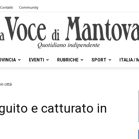
Contatti
Community
OVINCIA
EVENTI
RUBRICHE
SPORT
ITALIA /
la
in città
uito e catturato in
Voce