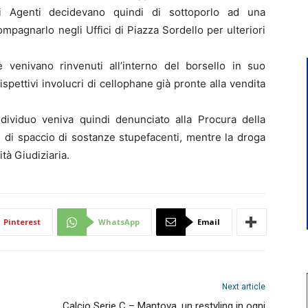
li Agenti decidevano quindi di sottoporlo ad una
mpagnarlo negli Uffici di Piazza Sordello per ulteriori
e venivano rinvenuti all’interno del borsello in suo
spettivi involucri di cellophane già pronte alla vendita
individuo veniva quindi denunciato alla Procura della
 di spaccio di sostanze stupefacenti, mentre la droga
tà Giudiziaria.
Pinterest
WhatsApp
Email
Next article
Calcio Serie C – Mantova, un restyling in ogni