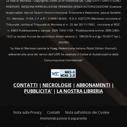
La Voce di Mantova - Copyright(C)1999-2019 Vidiemme Soc. Coop TUTTI I DIRITTI SONO
RISERVATI. NESSUNA RIPRODUZIONE PERMESSA SENZA AUTORIZZAZIONE Direttore
responsabile: Alessio Tarpini Amministrazione, Direzione e Redazione: piazza Sordello,
12 - Mantova - P.IVA, C.F. e R.I. 01898140205 - R.E.A. 0207279 (Mantova) iscrizione al
Tribunale: iscritta al Tribunale di Mantova al n. 25 del 30/11/1992 - iscrizione al ROC:
n. 9363 Pubblicazione a stampa: ISSN 1594-1159 - Pubblicazione online: ISSN 2465-
132X La testata fruisce dei contributi diretti editoria L. 198/2016 e d.lgs 70/2017 (ex L.
250/90)
“La Voce di Mantova tramite la Fipeg (Federazione Italiana Piccoli Editori Giornali),
aderendo alla carta dei servizi dell'USPI ha accettato il Codice di Autodisciplina della
Comunicazione Commerciale"
CONTATTI
|
NECROLOGIE
|
ABBONAMENTI
|
PUBBLICITA'
|
LA NOSTRA LIBRERIA
Nota sulla Privacy
Contatti
Nota sull’utilizzo dei Cookie
Amministrazione trasparente