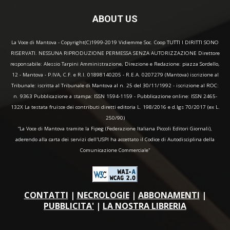
ABOUT US
La Voce di Mantova - Copyright(C)1999-2019 Vidiemme Soc. Coop TUTTI I DIRITTI SONO
RISERVATI. NESSUNA RIPRODUZIONE PERMESSA SENZA AUTORIZZAZIONE Direttore
responsabile: Alessio Tarpini Amministrazione, Direzione e Redazione: piazza Sordello,
12 - Mantova - P.IVA, C.F. e R.I. 01898140205 - R.E.A. 0207279 (Mantova) iscrizione al
Tribunale: iscritta al Tribunale di Mantova al n. 25 del 30/11/1992 - iscrizione al ROC:
n. 9363 Pubblicazione a stampa: ISSN 1594-1159 - Pubblicazione online: ISSN 2465-
132X La testata fruisce dei contributi diretti editoria L. 198/2016 e d.lgs 70/2017 (ex L.
250/90)
“La Voce di Mantova tramite la Fipeg (Federazione Italiana Piccoli Editori Giornali),
aderendo alla carta dei servizi dell'USPI ha accettato il Codice di Autodisciplina della
Comunicazione Commerciale"
CONTATTI
|
NECROLOGIE
|
ABBONAMENTI
|
PUBBLICITA'
|
LA NOSTRA LIBRERIA