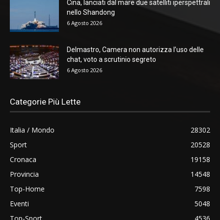
Cina, lanciati dal mare due satelliti iperspettrali
nello Shandong
6 Agosto 2026
Delmastro, Camera non autorizza l’uso delle
chat, voto a scrutinio segreto
6 Agosto 2026
Categorie Più Lette
Italia / Mondo
28302
Sport
20528
Cronaca
19158
Provincia
14548
Top-Home
7598
Eventi
5048
Top-Sport
4536