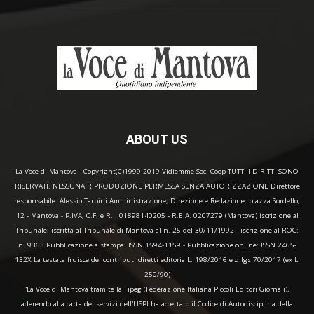
ABOUT US
La Voce di Mantova - Copyright(C)1999-2019 Vidiemme Soc. Coop TUTTI I DIRITTI SONO
RISERVATI. NESSUNA RIPRODUZIONE PERMESSA SENZA AUTORIZZAZIONE Direttore
responsabile: Alessio Tarpini Amministrazione, Direzione e Redazione: piazza Sordello,
12 - Mantova - P.IVA, C.F. e R.I. 01898140205 - R.E.A. 0207279 (Mantova) iscrizione al
Tribunale: iscritta al Tribunale di Mantova al n. 25 del 30/11/1992 - iscrizione al ROC:
n. 9363 Pubblicazione a stampa: ISSN 1594-1159 - Pubblicazione online: ISSN 2465-
132X La testata fruisce dei contributi diretti editoria L. 198/2016 e d.lgs 70/2017 (ex L.
250/90)
“La Voce di Mantova tramite la Fipeg (Federazione Italiana Piccoli Editori Giornali),
aderendo alla carta dei servizi dell'USPI ha accettato il Codice di Autodisciplina della